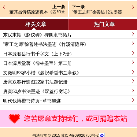
上一条
下一条
董其昌诗稿原迹孤本《四印堂
"帝王之师"徐善述书法墨迹
诗稿》
《竹溪清隐序》
相关文章
热门文章
东汉末期《赵仪碑》碑阴隶书拓片
"帝王之师"徐善述书法墨迹《竹溪清隐序》
日本源君岳行书千字文（上下2册）
日本源月堂著《儒林墨宝》第二册
文徵明63岁小楷《题祝希哲书兰亭叙》
唐寅双鉴行窝图22家书法题记册
唐寅50岁书法墨迹《双鉴行窝记》
明代钱博楷书诗页+草书墨迹
书法欣赏 © 2015 苏ICP备09026750号-2