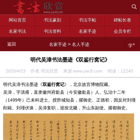
网站首页
书法篆刻
书法字帖
碑帖长卷
名家书法
书法资料
名家手迹
会员专栏
返回
>
+
名家手迹
名人手迹
字
明代吴漳书法墨迹《双鉴行窝记》
2020/4/23 作者:书法欣赏 来源:www.yac8.com 阅读：
12240
明代吴漳书法墨迹《
双鉴行窝记
》，北京故宫博物院藏。
吴漳，字清甫，直隶徽州府歙县（今安徽歙县）人。弘治十二年
（1499年）己未科进士。授胙城知县，擢御史。正德初，因反对刘瑾
削籍。刘瑾伏诛，吴漳复职，巡按北畿，升山东副使。擢都御史。