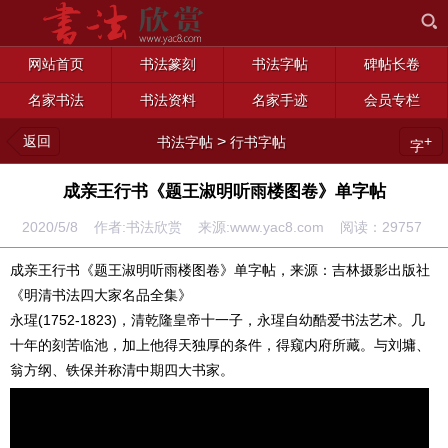
网站首页
书法篆刻
书法字帖
碑帖长卷
名家书法
书法资料
名家手迹
会员专栏
返回
>
+
书法字帖
行书字帖
字
成亲王行书《题王淑明听雨楼图卷》单字帖
2020/5/8 作者:书法欣赏 来源:www.yac8.com 阅读：
29757
成亲王行书《题王淑明听雨楼图卷》单字帖，来源：吉林摄影出版社
《明清书法四大家名品全集》
永瑆(1752-1823)，清乾隆皇帝十一子，永瑆自幼酷爱书法艺术。几
十年的刻苦临池，加上他得天独厚的条件，得窥内府所藏。与刘墉、
翁方纲、铁保并称清中期四大书家。