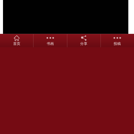
首页
书画
分享
投稿
上一页
跳页
下一页
该文章所属专题：
成亲王书法
上一条
下一条
赵孟頫书法集字《三字经》
日本源君岳行书千字文（上下2
册）
相关文章
热门文章
敦煌遗书《太极真人问功德行业经》
陆广小楷书诗简帖册页+仙山楼观图