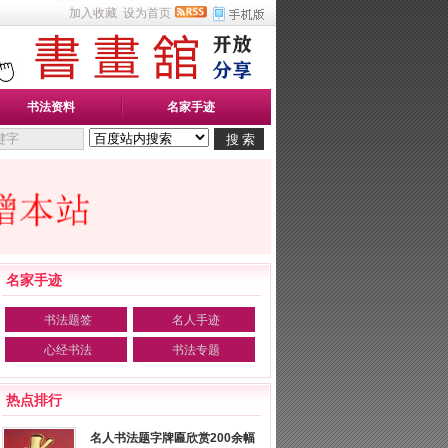
加入收藏
设为首页
书法资料
名家手迹
名家手迹
书法题签
名人手迹
心经书法
书法专题
热点排行
名人书法题字牌匾欣赏200余幅