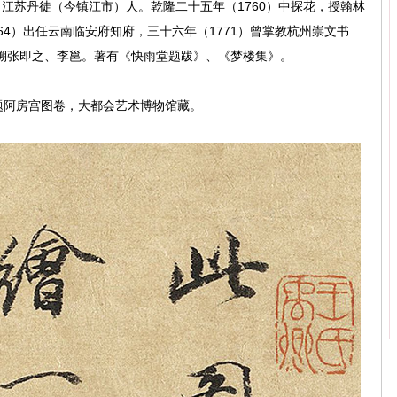
楼，江苏丹徒（今镇江市）人。乾隆二十五年（1760）中探花，授翰林
64）出任云南临安府知府，三十六年（1771）曾掌教杭州崇文书
溯张即之、李邕。著有《快雨堂题跋》、《梦楼集》。
题阿房宫图卷，大都会艺术博物馆藏。