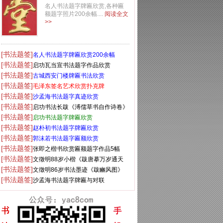
名人书法题字牌匾欣赏,各种匾
额题字照片200余幅....
阅读全文
>>
[书法题签]
名人书法题字牌匾欣赏200余幅
[书法题签]
启功瓦当宣书法题字作品欣赏
[书法题签]
古城西安门楼牌匾书法欣赏
[书法题签]
毛泽东签名艺术欣赏扑克牌
[书法题签]
沙孟海书法题字真迹欣赏
[书法题签]
启功书法长跋《溥儒草书自作诗卷》
[书法题签]
启功书法题字牌匾欣赏
[书法题签]
赵朴初书法题字牌匾欣赏
[书法题签]
郭沫若书法题字匾额欣赏
[书法题签]
张即之楷书欣赏匾额题字作品5幅
[书法题签]
文徵明88岁小楷《跋唐摹万岁通天
[书法题签]
帖》
文徵明86岁书法墨迹《跋豳风图》
[书法题签]
沙孟海书法题字牌匾与对联