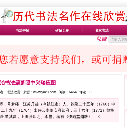
书法字帖
碑帖长卷
名家书法
治书法题萧照中兴瑞应图
57 作者：书法欣赏 来源：www.yac8.com 阅读：
6464
评论：
0
字禹卿，号梦楼，江苏丹徒（今镇江市）人。乾隆二十五年（1760）中
十九年（1764）出任云南临安府知府，三十六年（1771）曾掌
出董其昌，上溯张即之、李邕。著有《快雨堂题跋》、《...