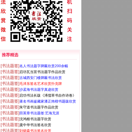
推荐精选
[书法题签]
名人书法题字牌匾欣赏200余幅
[书法题签]
启功瓦当宣书法题字作品欣赏
[书法题签]
古城西安门楼牌匾书法欣赏
[书法题签]
毛泽东签名艺术欣赏扑克牌
[书法题签]
沙孟海书法题字真迹欣赏
[书法题签]
启功书法长跋《溥儒草书自作诗卷》
[书法题签]
著名书画鉴藏家潘正炜楷书题跋欣赏
[书法题签]
朱守道书法题字作品欣赏
[书法题签]
田英章书法题签:艺海无涯
[书法题签]
沈鸿根书法题字欣赏
[书法题签]
庞中华书法签名欣赏
[书法题签]
刘炳森书法签名欣赏