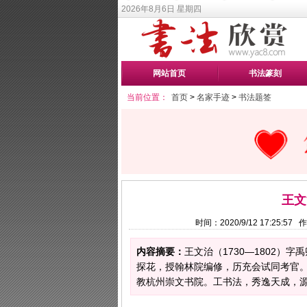
2026年8月6日 星期四
网站首页
书法篆刻
当前位置：
首页
>
名家手迹
>
书法题签
王文
时间：2020/9/12 17:25:
内容摘要：
王文治（1730—1802）
探花，授翰林院编修，历充会试同考官。二
教杭州崇文书院。工书法，秀逸天成，源