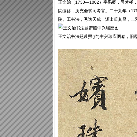
王文治（1730—1802）字禹卿，号梦
院编修，历充会试同考官。二十九年（17
院。工书法，秀逸天成，源出董其昌，上
王文治书法题萧照(传)中兴瑞应图卷，旧