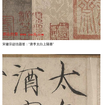
宋徽宗赵佶题签：“唐李太白上陽臺”