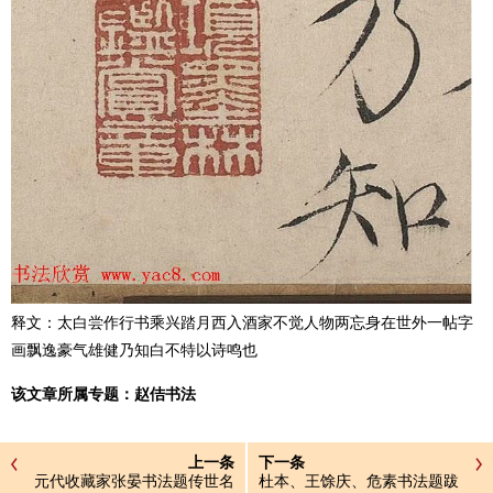
释文：太白尝作行书乘兴踏月西入酒家不觉人物两忘身在世外一帖字
画飘逸豪气雄健乃知白不特以诗鸣也
该文章所属专题：
赵佶书法
上一条
下一条
元代收藏家张晏书法题传世名
杜本、王馀庆、危素书法题跋