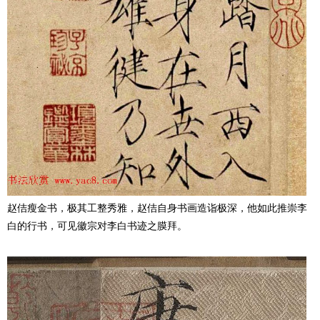
赵佶瘦金书，极其工整秀雅，赵佶自身书画造诣极深，他如此推崇李
白的行书，可见徽宗对李白书迹之膜拜。