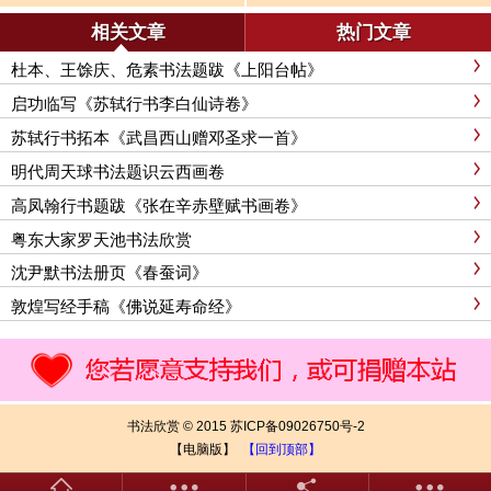
作2幅
《上阳台帖》
相关文章
热门文章
杜本、王馀庆、危素书法题跋《上阳台帖》
启功临写《苏轼行书李白仙诗卷》
苏轼行书拓本《武昌西山赠邓圣求一首》
明代周天球书法题识云西画卷
高凤翰行书题跋《张在辛赤壁赋书画卷》
粤东大家罗天池书法欣赏
沈尹默书法册页《春蚕词》
敦煌写经手稿《佛说延寿命经》
书法欣赏 © 2015 苏ICP备09026750号-2
【电脑版】
【回到顶部】