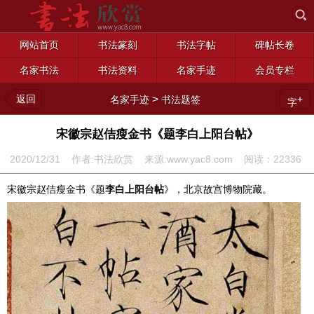
网站首页
书法篆刻
书法字帖
碑帖长卷
名家书法
书法资料
名家手迹
会员专栏
返回
>
+
名家手迹
书法题签
字
宋徽宗赵佶瘦金书《题李白上阳台帖》
2020/12/31 作者:书法欣赏 来源:www.yac8.com 阅读：
22336
宋徽宗赵佶瘦金书《题
李白上阳台帖
》，北京故宫博物院藏。