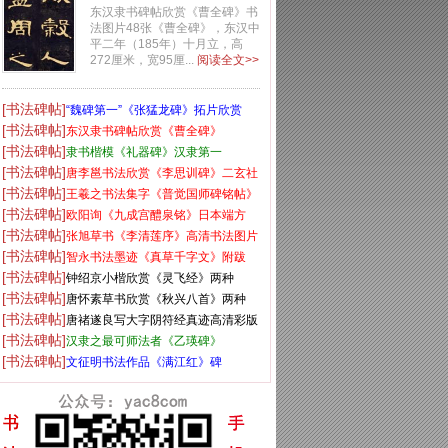
东汉隶书碑帖欣赏《曹全碑》书
法图片48张《曹全碑》，东汉中
平二年（185年）十月立，高
272厘米，宽95厘...
阅读全文>>
[书法碑帖]
“魏碑第一”《张猛龙碑》拓片欣赏
[书法碑帖]
东汉隶书碑帖欣赏《曹全碑》
[书法碑帖]
隶书楷模《礼器碑》汉隶第一
[书法碑帖]
唐李邕书法欣赏《李思训碑》二玄社
[书法碑帖]
高清版
王羲之书法集字《普觉国师碑铭帖》
[书法碑帖]
欧阳询《九成宫醴泉铭》日本端方
[书法碑帖]
(三井)旧藏本
张旭草书《李清莲序》高清书法图片
[书法碑帖]
欣赏
智永书法墨迹《真草千字文》附跋
[书法碑帖]
钟绍京小楷欣赏《灵飞经》两种
[书法碑帖]
唐怀素草书欣赏《秋兴八首》两种
[书法碑帖]
唐禇遂良写大字阴符经真迹高清彩版
[书法碑帖]
汉隶之最可师法者《乙瑛碑》
[书法碑帖]
文征明书法作品《满江红》碑