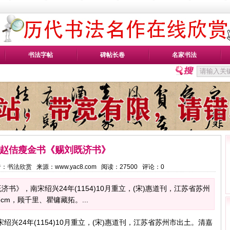
书法字帖
碑帖长卷
名家书法
赵佶瘦金书《赐刘既济书》
 作者：书法欣赏 来源：www.yac8.com 阅读：
27500
评论：
0
书》，南宋绍兴24年(1154)10月重立，(宋)惠道刊，江苏省苏州
cm，顾千里、瞿镛藏拓。...
兴24年(1154)10月重立，(宋)惠道刊，江苏省苏州市出土。清嘉