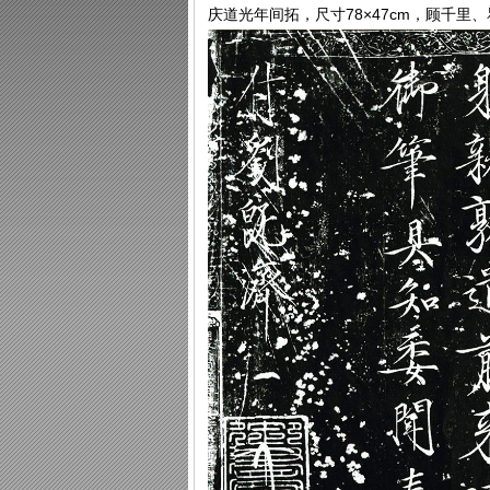
庆道光年间拓，尺寸78×47cm，顾千里