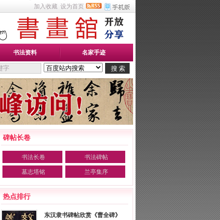
加入收藏
设为首页
书法资料
名家手迹
碑帖长卷
书法长卷
书法碑帖
墓志塔铭
兰亭集序
热点排行
东汉隶书碑帖欣赏《曹全碑》