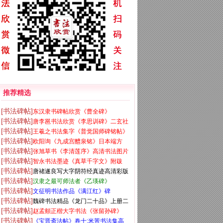
推荐精选
[书法碑帖]
东汉隶书碑帖欣赏《曹全碑》
[书法碑帖]
唐李邕书法欣赏《李思训碑》二玄社
[书法碑帖]
王羲之书法集字《普觉国师碑铭帖》
高清版
[书法碑帖]
欧阳询《九成宫醴泉铭》日本端方
[书法碑帖]
张旭草书《李清莲序》高清书法图片
(三井)旧藏本
[书法碑帖]
智永书法墨迹《真草千字文》附跋
欣赏
[书法碑帖]
唐禇遂良写大字阴符经真迹高清彩版
[书法碑帖]
汉隶之最可师法者《乙瑛碑》
[书法碑帖]
文征明书法作品《满江红》碑
[书法碑帖]
魏碑书法精品《龙门二十品》上册二
[书法碑帖]
赵孟頫正楷大字书法《张留孙碑》
玄社高清版
[书法碑帖]
《宝晋斋法帖》卷十:米芾书法集高