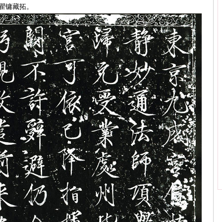
、瞿镛藏拓。