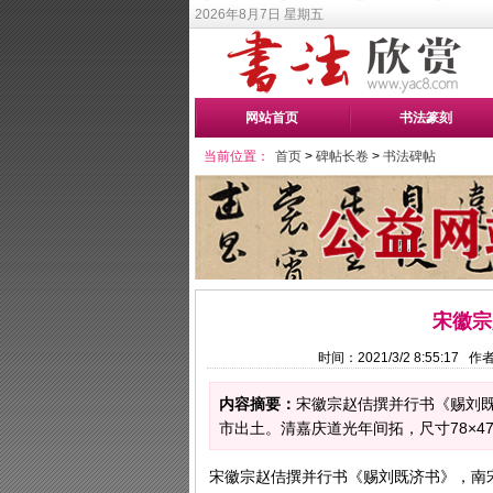
2026年8月7日 星期五
网站首页
书法篆刻
当前位置：
首页
>
碑帖长卷
>
书法碑帖
宋徽宗
时间：2021/3/2 8:55:17
内容摘要：
宋徽宗赵佶撰并行书《赐刘既济
市出土。清嘉庆道光年间拓，尺寸78×47
宋徽宗赵佶撰并行书《赐刘既济书》，南宋绍