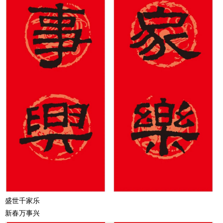
盛世千家乐
新春万事兴