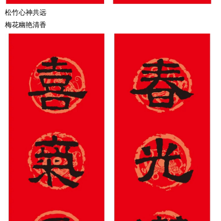
松竹心神共远
梅花幽艳清香