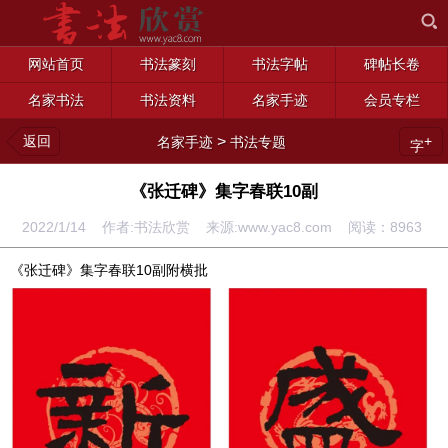
网站首页
书法篆刻
书法字帖
碑帖长卷
名家书法
书法资料
名家手迹
会员专栏
返回
>
+
名家手迹
书法专题
字
《张迁碑》集字春联10副
2022/1/14 作者:书法欣赏 来源:www.yac8.com 阅读：
8963
《张迁碑》集字春联10副附横批