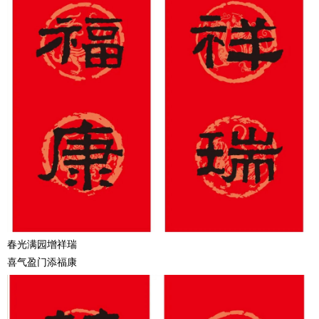
春光满园增祥瑞
喜气盈门添福康