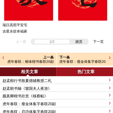
瑞日高照平安宅
吉星永驻幸福家
上一页
跳页
下一页
上一条
下一条
虎年春联：柳体楷书春联20副
虎年春联：瘦金体集字春联20
副
相关文章
热门文章
赵孟頫行书致夏德辅教授二札
赵孟頫书轴《虢国夫人夜游》
颜真卿楷书欣赏《移蔡帖》
虎年春联：瘦金体集字春联20副
虎年春联：启功体集字春联20副