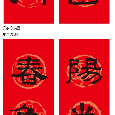
岁岁春满园
年年喜迎门