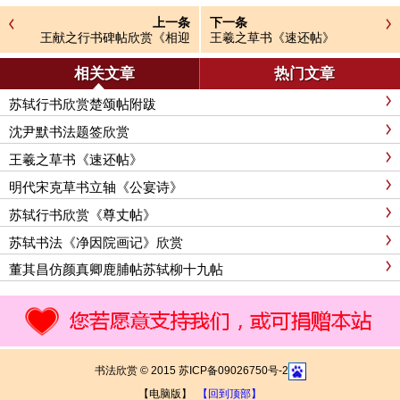
上一条
下一条
王献之行书碑帖欣赏《相迎
王羲之草书《速还帖》
帖》2种
相关文章
热门文章
苏轼行书欣赏楚颂帖附跋
沈尹默书法题签欣赏
王羲之草书《速还帖》
明代宋克草书立轴《公宴诗》
苏轼行书欣赏《尊丈帖》
苏轼书法《净因院画记》欣赏
董其昌仿颜真卿鹿脯帖苏轼柳十九帖
书法欣赏 © 2015 苏ICP备09026750号-2
【电脑版】
【回到顶部】