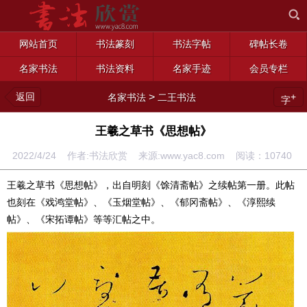
网站首页
书法篆刻
书法字帖
碑帖长卷
名家书法
书法资料
名家手迹
会员专栏
返回
>
+
名家书法
二王书法
字
王羲之草书《思想帖》
2022/4/24 作者:书法欣赏 来源:www.yac8.com 阅读：
10740
王羲之草书《思想帖》，出自明刻《馀清斋帖》之续帖第一册。此帖
也刻在《戏鸿堂帖》、《玉烟堂帖》、《郁冈斋帖》、《淳熙续
帖》、《宋拓谭帖》等等汇帖之中。