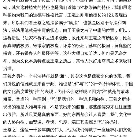
韧，其实这种植物的特征也是我们道德与性格崇尚的特征，我们用这
种植物为我们的道德与性格代言，王羲之则用他擅长的书法表现出
来。所以我们看王羲之笔法多属于“筋法”，也就是区别于骨法和肉
法，筋法用笔就是中庸的状态，由于王羲之占了中庸的位置，所以，
逼得后世书法家不得不去追求极致，以此来与王羲之有所区别，比如
颜真卿的极肥，宋徽宗的极瘦，怀素的极狂，苏轼的极扁，黄庭坚的
极逸，还有很多人的极怪等等，这些大师自负旷达，但也是无奈之
举，因为文化本质特点被王羲之所占，其他人只好用夺睛之术来吸引
后世。
王羲之另外一个书法特征就是“雅”，其实这也是儒家文化的体现，我
们所说的儒雅就是来自于此。雅也是“水”与“竹”的一种升华体现，中国
的文化高度重视“雅”的表现，为什么会这样呢？因为“雅”就是与蒙昧、
粗俗、暴虐的一种区别，“雅”是我们的一种追求和向往，王羲之所体
现出的雅是大雅与本雅，不是装出来的假雅，那些酸儒秀才往往显露
出假雅。所以只要是真的东西、好的东西都会让人喜爱，我们文化中
的人格向往，如贤淑、孝悌、忠厚、端正其实都是“雅”的折射。
王羲之，这位一千多年前的伟人，他为我们铸就了一座诠释我们文化