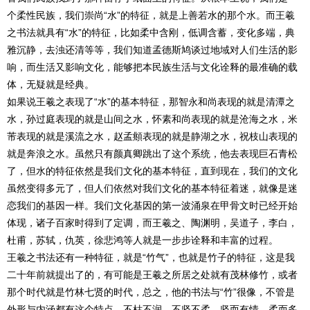
个柔性民族，我们崇尚“水”的特征，就是上善若水的那个水。而王羲
之书法就具有“水”的特征，比如柔中含刚，低调含蓄，变化多端，典
雅沉静，去浊还清等等，我们知道孟德斯鸠谈过地域对人们生活的影
响，而生活又影响文化，能够把本民族生活与文化诠释的最准确的载
体，无疑就是经典。
如果说王羲之表现了“水”的基本特征，那智永和尚表现的就是清潭之
水，孙过庭表现的就是山间之水，怀素和尚表现的就是沧海之水，米
芾表现的就是溪流之水，赵孟頫表现的就是静湖之水，祝枝山表现的
就是奔浪之水。虽然只有颜真卿跳出了这个系统，他去表现巨石青松
了，但水的特征依然是我们文化的基本特征，直到现在，我们的文化
虽然变得多元了，但人们依然对我们文化的基本特征着迷，就像是迷
恋我们的基因一样。我们文化基因的第一波涌泉在甲骨文时已经开始
体现，诸子百家时得到了定调，而王羲之、陶渊明，吴道子，李白，
杜甫，苏轼，仇英，徐悲鸿等人就是一步步诠释和丰富的过程。
王羲之书法还有一种特征，就是“竹气”，也就是竹子的特征，这是我
二十年前就提出了的，有可能是王羲之所居之处就有茂林修竹，或者
那个时代就是竹林七贤的时代，总之，他的书法与“竹”很像，不管是
外形与内涵都有这个特点，不枯不润，不坚不柔，坚而有情，柔而多