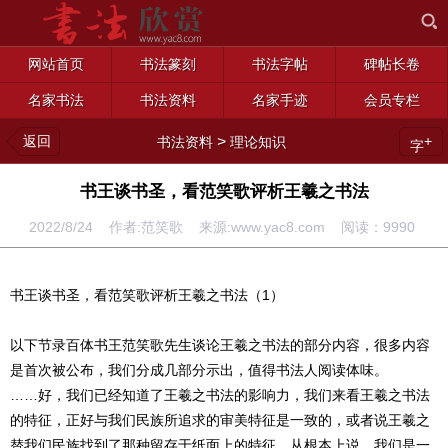
网站首页
书法篆刻
书法字帖
碑帖长卷
名家书法
书法资料
名家手迹
会员专栏
返回
>
+
书法资料
理论知识
字
书王谈书圣，看范笑歌评析王羲之书法
2022/8/24 作者:范笑歌 来源:www.yac8.com 阅读：
9990
书王谈书圣，看范笑歌评析王羲之书法（1）
以下节录百体书王范笑歌先生谈论王羲之书法的部分内容，很多内容
是首次被公布，我们分成几部分示出，值得书法人阅读体味。
……好，我们已经知道了王羲之书法的影响力，我们来看王羲之书法
的特征，正好与我们民族所追求的审美特征是一致的，或者说王羲之
替我们民族找到了那种留存于纸面上的特征。从根本上说，我们是一