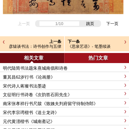
上一页
跳页
下一页
上一条
下一条
彦辕谈书法：诗书创作与五律
《思泉艺语》- 笔墨续谈
诗谱（一）
相关文章
热门文章
明代陆简书法题朱熹城南倡和诗卷
董其昌62岁行书《论画册》
宋代诗人蒋璨书法墨迹
文征明行书诗卷《次韵答石田先生》
南宋张孝祥行书尺牍《致姨夫判府留守待制侍郎》
宋代李宗谔楷书《送士龙诗》
元代黄溍楷书《城南斋记》