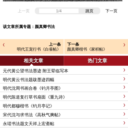
上一页
跳页
下一页
该文章所属专题：
颜真卿书法
上一条
下一条
明代王宠行书《白雀帖》
颜真卿楷书《家积帖》
相关文章
热门文章
元代黄公望书法墨迹 附王翚临写本
明代黄云书法题跋墨迹四幅
明代沈周书画合卷《钓月亭图》
明代陈道复行草书扇面《重九诗》
明代都穆楷书《钓月亭记》
宋代沈与求书法《高秋气爽帖》
永瑆书法题文天祥上宏斋帖