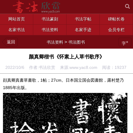
网站首页
书法篆刻
书法字帖
碑帖长卷
名家书法
书法资料
名家手迹
会员专栏
返回
>
+
书法资料
书法图书
字
颜真卿楷书《怀素上人草书歌序》
2022/10/6 作者:书法欣赏 来源:www.yac8.com 阅读：
19237
顔真卿真書草書歌，1帖；27cm。日本国立国会図書館，露村楚乃
1885年出版。