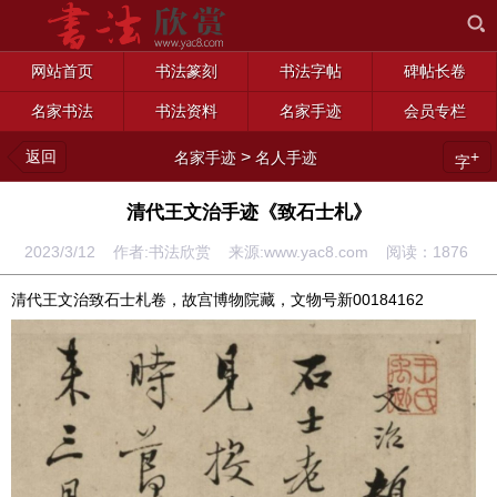
网站首页
书法篆刻
书法字帖
碑帖长卷
名家书法
书法资料
名家手迹
会员专栏
返回
>
+
名家手迹
名人手迹
字
清代王文治手迹《致石士札》
2023/3/12 作者:书法欣赏 来源:www.yac8.com 阅读：
1876
清代王文治致石士札卷，故宫博物院藏，文物号新00184162