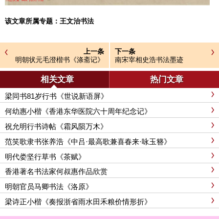
该文章所属专题：
王文治书法
上一条
下一条
明朝状元毛澄楷书《涤斋记》
南宋宰相史浩书法墨迹
相关文章
热门文章
梁同书81岁行书《世说新语屏》
何幼惠小楷《香港东华医院六十周年纪念记》
祝允明行书诗帖《霜风陨万木》
范笑歌隶书张养浩《中吕·最高歌兼喜春来·咏玉簪》
明代娄坚行草书《茶赋》
香港著名书法家何叔惠作品欣赏
明朝官员马卿书法《洛原》
梁诗正小楷《奏报浙省雨水田禾粮价情形折》