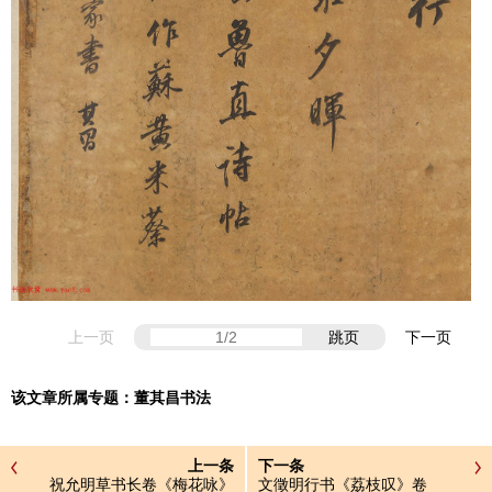
上一页
跳页
下一页
该文章所属专题：
董其昌书法
上一条
下一条
祝允明草书长卷《梅花咏》
文徵明行书《荔枝叹》卷