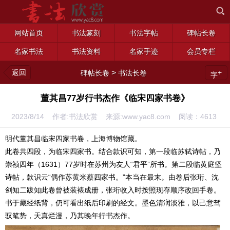
网站首页
书法篆刻
书法字帖
碑帖长卷
名家书法
书法资料
名家手迹
会员专栏
返回
>
+
碑帖长卷
书法长卷
字
董其昌77岁行书杰作《临宋四家书卷》
2023/8/14 作者:书法欣赏 来源:www.yac8.com 阅读：
4613
明代董其昌临宋四家书卷，上海博物馆藏。
此卷共四段，为临宋四家书。结合款识可知，第一段临苏轼诗帖，乃
崇祯四年（1631）77岁时在苏州为友人“君平”所书。第二段临黄庭坚
诗帖，款识云“偶作苏黄米蔡四家书。”本当在最末。由卷后张珩、沈
剑知二跋知此卷曾被装裱成册，张珩收入时按照现存顺序改回手卷。
书于藏经纸背，仍可看出纸后印刷的经文。墨色清润淡雅，以己意驾
驭笔势，天真烂漫，乃其晚年行书杰作。