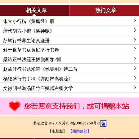
相关文章
热门文章
朱耷小行楷《黄庭经》册
清代胡方小楷《洛神赋》
苏轼行书养生论真迹册
鲜于枢草书跋黄庭坚行书卷
梁诗正书法题王振鹏画卷2幅
赵孟吁行书题米芾《鹘突图》诗二首
杨继盛行书手稿《弹劾严嵩奏疏》
文徵明书游汤氏竹庄赋赠右卿文学
书法欣赏 © 2015 苏ICP备09026750号-2
【电脑版】
【回到顶部】