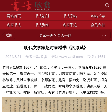
网站首页
书法篆刻
书法字帖
碑帖长卷
名家书法
书法资料
名家手迹
会员专栏
返回
>
+
名家手迹
名人手迹
字
明代文学家赵时春楷书《洛原赋》
2024/8/21 作者:书法欣赏 来源:www.yac8.com 阅读：
1651
赵时春(1509-1567)，字景仁，号浚谷，平凉人。嘉靖五年(1526)擢
会试第一，选庶吉士。历兵部主事，因言事切直，黜为民。久之授翰
林编修，又以言事被黜。京师被寇，起官，擢御史，巡抚山西，拟奋
立功业。旋遇寇于广武，一战而败。时将帅率多避寇，功虽未成，天
下均壮其气。被论，解官归。著有《赵浚谷集》、《平凉府志》等。