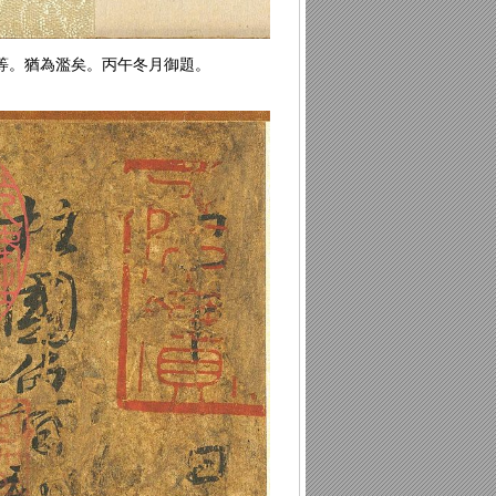
等。猶為濫矣。丙午冬月御題。