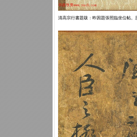
清高宗行書題跋：昨因題張照臨坐位帖。