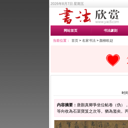
2026年8月7日 星期五
网站首页
书法篆刻
当前位置：
首页
>
名家书法
>
颜柳欧赵
时间
内容摘要：
唐顏真卿爭坐位帖卷（伪）
等向收為石渠寶笈之次等。猶為濫矣。丙