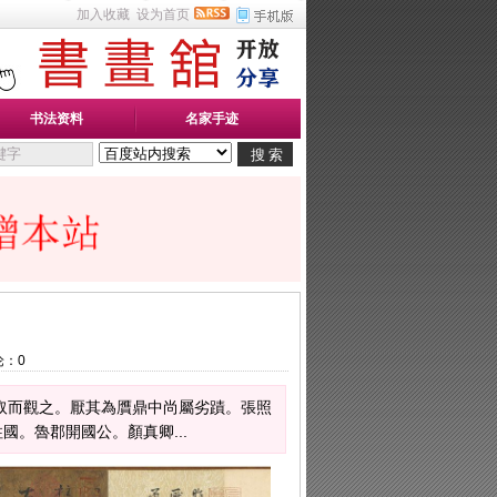
加入收藏
设为首页
书法资料
名家手迹
论：
0
取而觀之。厭其為贋鼎中尚屬劣蹟。張照
。魯郡開國公。顏真卿...