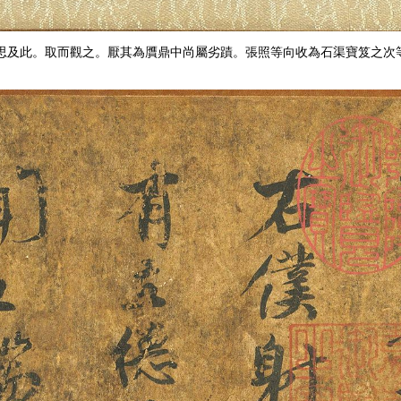
思及此。取而觀之。厭其為贋鼎中尚屬劣蹟。張照等向收為石渠寶笈之次