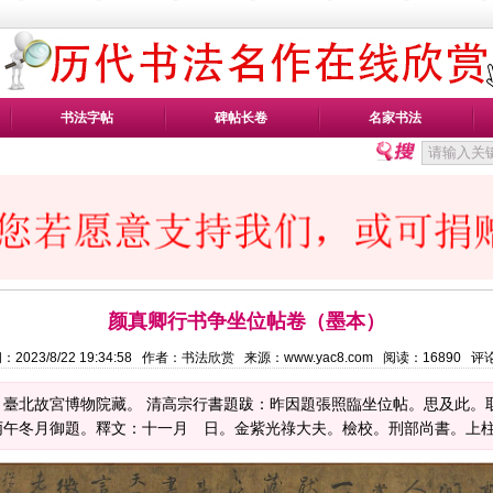
书法字帖
碑帖长卷
名家书法
颜真卿行书争坐位帖卷（墨本）
：2023/8/22 19:34:58 作者：书法欣赏 来源：www.yac8.com 阅读：
16890
评
，臺北故宮博物院藏。 清高宗行書題跋：昨因題張照臨坐位帖。思及此。
午冬月御題。釋文：十一月 日。金紫光祿大夫。檢校。刑部尚書。上柱國