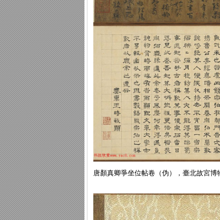
唐顏真卿爭坐位帖卷（伪），臺北故宮博