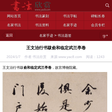
网站首页
书法篆刻
书法字帖
碑帖长卷
名家书法
书法资料
名家手迹
会员专栏
返回
>
+
名家手迹
书法题签
字
王文治行书跋俞和临定武兰亭卷
2024/1/7 作者:书法欣赏 来源:www.yac8.com 阅读：
1243
王文治行书跋
俞和临定武兰亭卷
，故宫博物院藏。