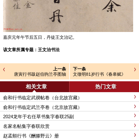
嘉庆元年午节后五日，丹徒王文治记。
该文章所属专题：
王文治书法
上一条
下一条
唐寅行书跋赵伯驹兰亭图轴
文徵明81岁行书《春皋赋》
（美国藏）
相关文章
热门文章
俞和行书临定武禊帖卷（台北故宫藏）
俞和行书临定武兰亭卷（北京故宫藏）
2024龙年于右任草书集字春联25副
名家名帖集字春联欣赏
赵孟頫行书《酬滕野云》册