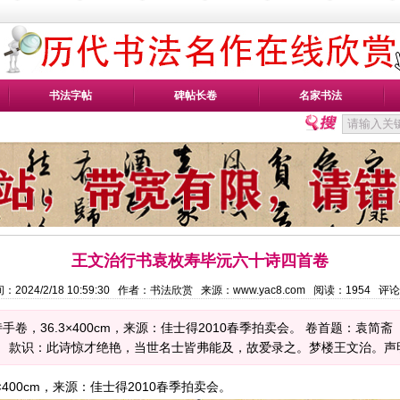
书法字帖
碑帖长卷
名家书法
王文治行书袁枚寿毕沅六十诗四首卷
：2024/2/18 10:59:30 作者：书法欣赏 来源：www.yac8.com 阅读：
1954
评论
，36.3×400cm，来源：佳士得2010春季拍卖会。 卷首题：袁简斋 （
四首。 款识：此诗惊才绝艳，当世名士皆弗能及，故爱录之。梦楼王文治。声明
400cm，来源：佳士得2010春季拍卖会。