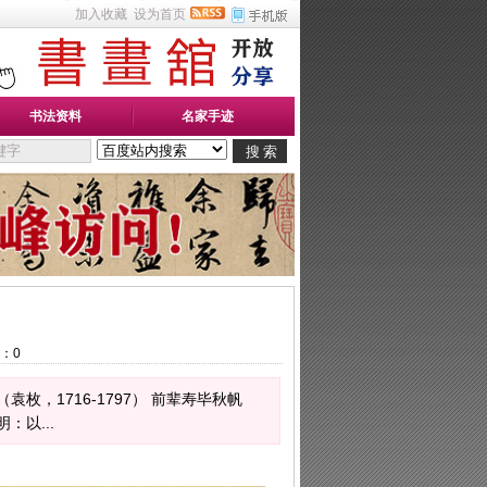
加入收藏
设为首页
书法资料
名家手迹
：
0
袁枚，1716-1797） 前辈寿毕秋帆
：以...