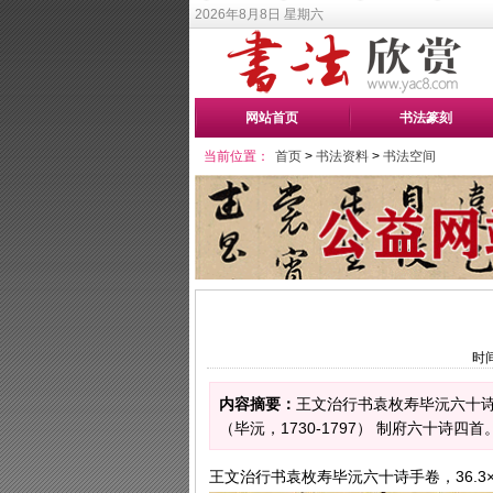
2026年8月8日 星期六
网站首页
书法篆刻
当前位置：
首页
>
书法资料
>
书法空间
时间
内容摘要：
王文治行书袁枚寿毕沅六十诗手卷
（毕沅，1730-1797） 制府六十诗
王文治行书袁枚寿毕沅六十诗手卷，36.3×