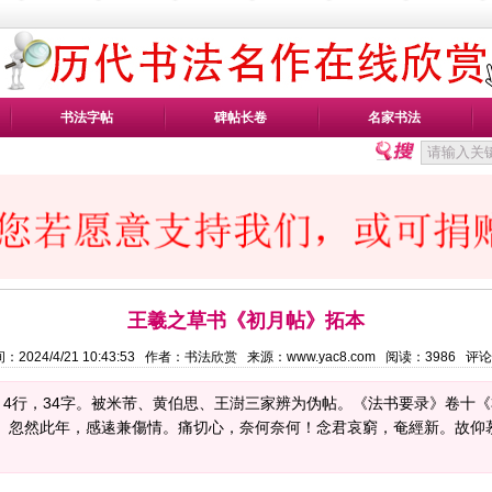
书法字帖
碑帖长卷
名家书法
王羲之草书《初月帖》拓本
：2024/4/21 10:43:53 作者：书法欣赏 来源：www.yac8.com 阅读：
3986
评论
4行，34字。被米芾、黄伯思、王澍三家辨为伪帖。《法书要录》卷十
首。忽然此年，感逺兼傷情。痛切心，奈何奈何！念君哀窮，奄經新。故仰