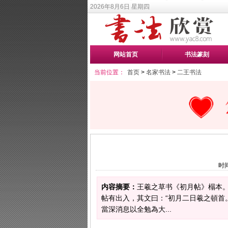
2026年8月6日 星期四
网站首页
书法篆刻
当前位置：
首页
>
名家书法
>
二王书法
时间
内容摘要：
王羲之草书《初月帖》榻本。
帖有出入，其文曰：“初月二日羲之頓
當深消息以全勉為大...