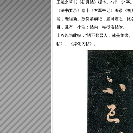
王羲之草书《初月帖》榻本。4行，34字
《法书要录》卷十《右军书记》著录《初
窮，奄經新。故仰慕崩絶，豈可堪忍！比
目，且有一小注：帖内一軸従洛帖附。
山谷以为此帖：“語不類晉人，或是集書。
帖》、《淳化阁帖》。