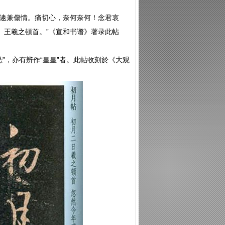
感逺兼傷情。痛切心，奈何奈何！念君哀
。王羲之頓首。”《宣和书谱》著录此帖
”，亦有辨作“皇皇”者。此帖收刻於《大观