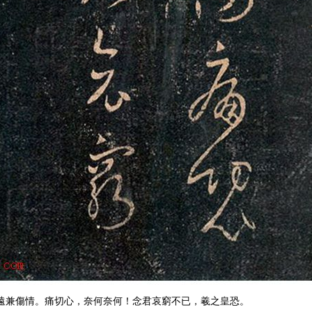
遠兼傷情。痛切心，奈何奈何！念君哀窮不已，羲之皇恐。