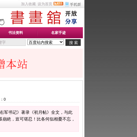
加入收藏
设为首页
书法资料
名家手迹
：
0
《右军书记》著录《初月帖》全文，与此
慕崩絶，豈可堪忍！比各何似相憂不忘，