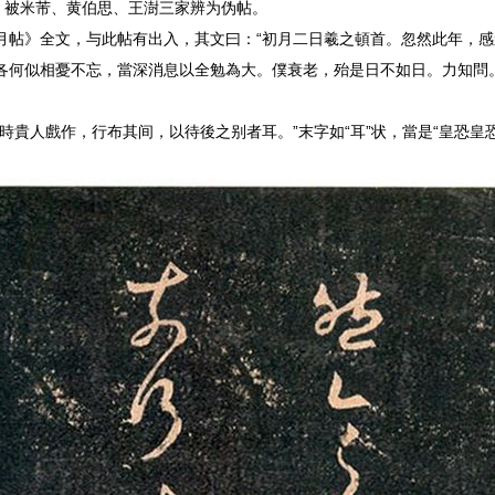
。被米芾、黄伯思、王澍三家辨为伪帖。
月帖》全文，与此帖有出入，其文曰：“初月二日羲之頓首。忽然此年，
各何似相憂不忘，當深消息以全勉為大。僕衰老，殆是日不如日。力知問
時貴人戲作，行布其间，以待後之别者耳。”末字如“耳”状，當是“皇恐皇恐