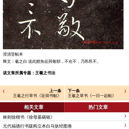
澄清堂帖本
释文：羲之白 送此鯉魚征與敬耶，不在不，乃邑邑不。
该文章所属专题：
王羲之书法
上一条
下一条
王羲之行草书《近得书帖》
王羲之草书《一日一起帖》
（永兴帖）
相关文章
热门文章
林则徐楷书《徐母墓碣铭》
元代福德行书跋阎立本白马驮经图卷