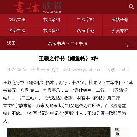
网站首页
书法篆刻
书法字帖
碑帖长卷
名家书法
书法资料
名家手迹
会员专栏
返回
>
+
名家书法
二王书法
字
王羲之行书《鲤鱼帖》4种
2024/6/25 作者:书法欣赏 来源:www.yac8.com 阅读：
3661
王羲之行书《鲤鱼帖》拓本，两行，十八字。褚遂良《右军书目》“草
书都五十八卷”第二十九卷著录，曰：“送此鲤鱼，二行。”《澄清堂
帖》 、《二王帖》、《大观帖》收刻。材官本《阁帖》第二行
首“敬”字缺末笔，乃宋人避宋太宗祖父赵敬之讳所致。而《澄清堂
帖》不缺。《右军书记》中记有“阿耶”其人，不知是否与敬耶同为一
人。