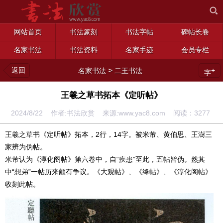
网站首页
书法篆刻
书法字帖
碑帖长卷
名家书法
书法资料
名家手迹
会员专栏
返回
>
+
名家书法
二王书法
字
王羲之草书拓本《定听帖》
2024/8/22 作者:书法欣赏 来源:www.yac8.com 阅读：
3277
王羲之草书《定听帖》拓本，2行，14字。被米芾、黄伯思、王澍三
家辨为伪帖。
米芾认为《淳化阁帖》第六卷中，自“疾患”至此，五帖皆伪。然其
中“想弟”一帖历来颇有争议。《大观帖》、《绛帖》、《淳化阁帖》
收刻此帖。