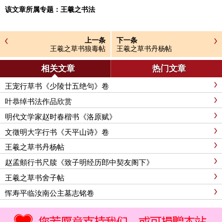
该文章所属专题：
王羲之书法
上一条
下一条
王羲之草书狼毒帖
王羲之草书丹杨帖
相关文章
热门文章
王宠行草书《少陵廿五绝句》卷
叶恭绰书法作品欣赏
明代文学家赵时春楷书《洛原赋》
文徵明大字行书《天平山诗》卷
王羲之草书丹杨帖
赵孟頫行书尺牍《致子明经历郎中契友阁下》
王羲之草书舍子帖
恽寿平临汝南公主墓志铭卷