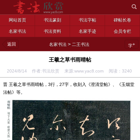
网站首页
书法篆刻
书法字帖
碑帖长卷
名家书法
书法资料
名家手迹
会员专栏
返回
>
+
名家书法
二王书法
字
王羲之草书雨晴帖
2024/8/14 作者:书法欣赏 来源:www.yac8.com 阅读：
3240
晋 王羲之草书雨晴帖，3行，27字，收刻入《澄清堂帖》、《玉烟堂
法帖》等。