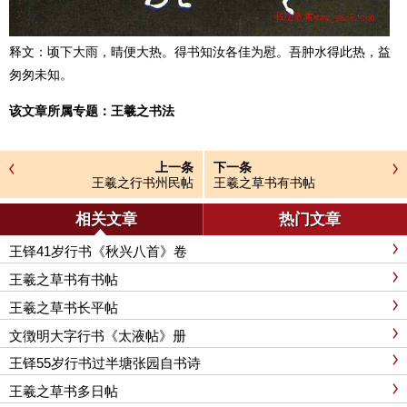
释文：顷下大雨，晴便大热。得书知汝各佳为慰。吾肿水得此热，益
匆匆未知。
该文章所属专题：
王羲之书法
上一条
下一条
王羲之行书州民帖
王羲之草书有书帖
相关文章
热门文章
王铎41岁行书《秋兴八首》卷
王羲之草书有书帖
王羲之草书长平帖
文徴明大字行书《太液帖》册
王铎55岁行书过半塘张园自书诗
王羲之草书多日帖