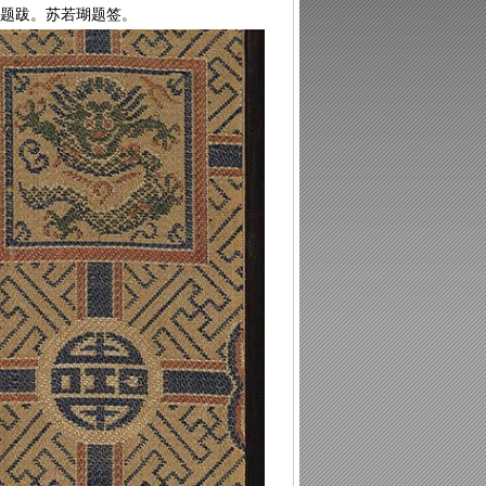
珍题跋。苏若瑚题签。