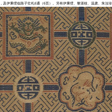
），及伊秉绶临陈子壮札6通（6页）。另有伊秉绶、黎湛枝、温肃、朱汝