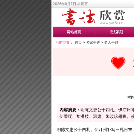
2026年8月7日 星期五
网站首页
书法篆刻
当前位置：
首页
>
名家手迹
>
名人手迹
时间
内容摘要：
明陈文忠公十四札。伊汀州补
伊秉绶、黎湛枝、温肃、朱汝珍题跋。苏若
明陈文忠公十四札。伊汀州补写三札附末