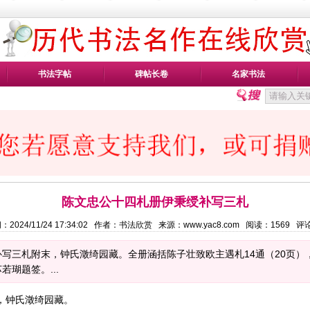
书法字帖
碑帖长卷
名家书法
陈文忠公十四札册伊秉绶补写三札
：2024/11/24 17:34:02 作者：书法欣赏 来源：www.yac8.com 阅读：
1569
评
写三札附末，钟氏澂绮园藏。全册涵括陈子壮致欧主遇札14通（20页）
瑚题签。...
，钟氏澂绮园藏。