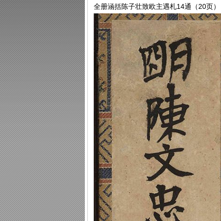
全册涵括陈子壮致欧主遇札14通（20页