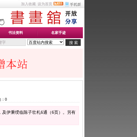
加入收藏
设为首页
书法资料
名家手迹
论：
0
，及伊秉绶临陈子壮札6通（6页）。另有