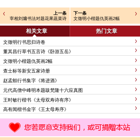
上一条
下一条
宰相刘墉书法对题花果蔬菜诗
文徵明小楷题仇英画2幅
册
相关文章
热门文章
文徵明行书思归诗卷
董其昌行草书五言诗《卧游五岳》
文徵明小楷题仇英画2幅
查士标等新安五家诗册
赵孟頫行书集字《将进酒》
元代高僧中峰明本题跋梵隆十六应真图
王时敏行楷书《太母双寿诗有序》
高有闻楷书金字《王太母寿序》