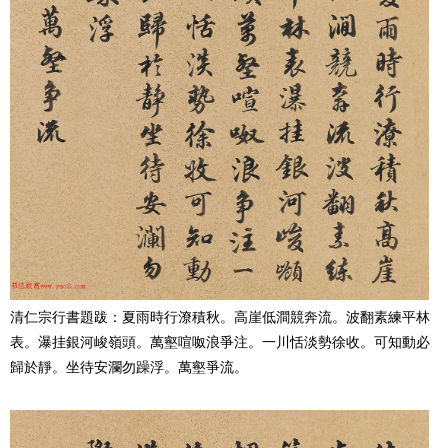
清仁宗行書題跋：夏雨時行潦積秋。高崖低澗競奔流。波翻素練平林
表。瀑挂銀河峻嶺頭。萬壑喧呶浪爭注。一川恬淡勢徐收。可知動必
歸於靜。坐待安瀾勿躁浮。萬壑爭流。