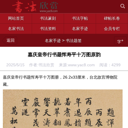
网站首页
书法篆刻
书法字帖
碑帖长卷
名家书法
书法资料
名家手迹
会员专栏
返回
>
+
名家手迹
书法题签
字
嘉庆皇帝行书题恽寿平十万图原韵
2025/5/15 作者:书法欣赏 来源:www.yac8.com 阅读：
4299
嘉庆皇帝行书题恽寿平十万图册，26.2x33厘米，台北故宫博物院
藏。