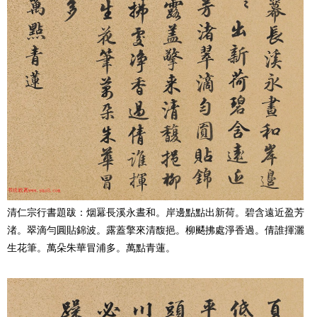
清仁宗行書題跋：烟羃長溪永晝和。岸邊點點出新荷。碧含遠近盈芳
渚。翠滴勻圓貼錦波。露蓋擎來清馥挹。柳颸拂處淨香過。倩誰揮灑
生花筆。萬朵朱華冒浦多。萬點青蓮。