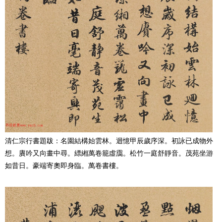
清仁宗行書題跋：名園結構始雲林。迴憶甲辰歲序深。初詠已成物外
想。賡吟又向畫中尋。縹緗萬卷籠虛靄。松竹一庭舒靜音。茂苑坐游
如昔日。豪端寄奧即身臨。萬卷書樓。