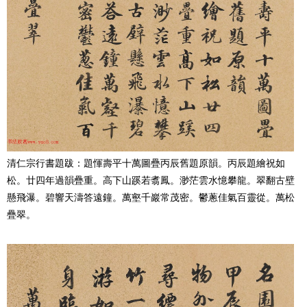
清仁宗行書題跋：題惲壽平十萬圖疊丙辰舊題原韻。丙辰題繪祝如
松。廿四年過韻疊重。高下山蹊若翥鳳。渺茫雲水憶攀龍。翠翻古壁
懸飛瀑。碧響天濤答遠鐘。萬壑千巖常茂密。鬱蔥佳氣百靈從。萬松
疊翠。