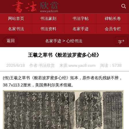
网站首页
书法篆刻
书法字帖
碑帖长卷
名家书法
书法资料
名家手迹
会员专栏
返回
>
+
名家手迹
心经书法
字
王羲之草书《般若波罗蜜多心经》
2025/6/18 作者:书法欣赏 来源:www.yac8.com 阅读：
5738
(传)王羲之草书《般若波罗蜜多心经》拓本，原作者名氏残缺不辨，
38.7x113.2厘米，美国弗利尔美术馆藏。