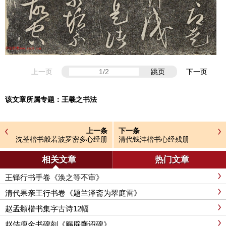
上一页
跳页
下一页
该文章所属专题：
王羲之书法
上一条
下一条
沈荃楷书般若波罗密多心经册
清代钱沣楷书心经残册
相关文章
热门文章
王铎行书手卷《涣之等不审》
清代果亲王行书卷《题兰泽斋为翠庭雷》
赵孟頫楷书集字古诗12幅
赵佶瘦金书碑刻《赐辟廱诏碑》