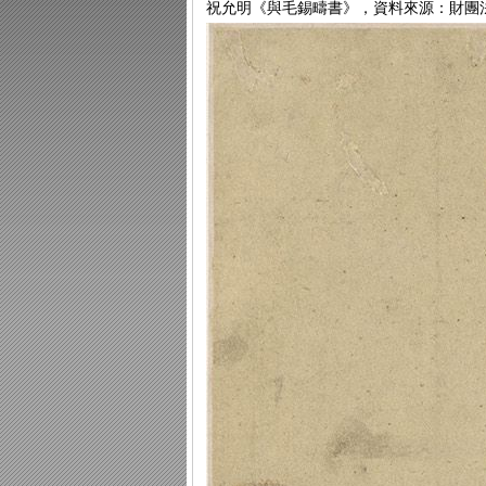
祝允明《與毛錫疇書》，資料來源：財團