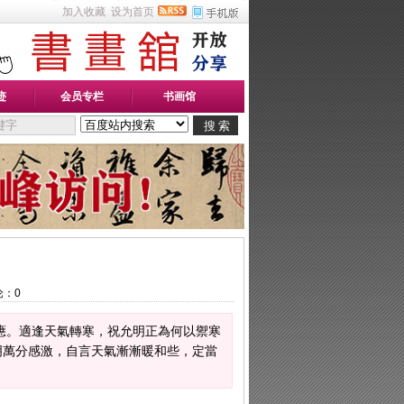
加入收藏
设为首页
迹
会员专栏
书画馆
论：
0
應。適逢天氣轉寒，祝允明正為何以禦寒
明萬分感激，自言天氣漸漸暖和些，定當