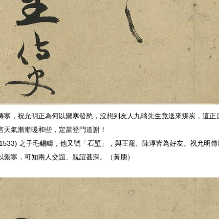
轉寒，祝允明正為何以禦寒發愁，沒想到友人九疇先生竟送來煤炭，這正
言天氣漸漸暖和些，定當登門道謝！
2-1533) 之子毛錫疇，他又號「石壁」，與王寵、陳淳皆為好友。祝允
以禦寒，可知兩人交誼、親誼甚深。（黃朋）