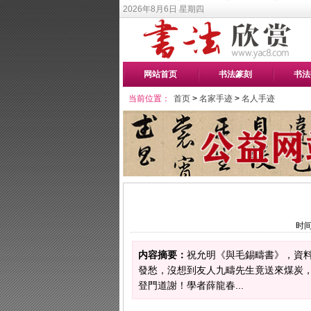
2026年8月6日 星期四
网站首页
书法篆刻
书法
当前位置：
首页
>
名家手迹
>
名人手迹
时间
内容摘要：
祝允明《與毛錫疇書》，資
發愁，沒想到友人九疇先生竟送來煤炭
登門道謝！學者薛龍春...