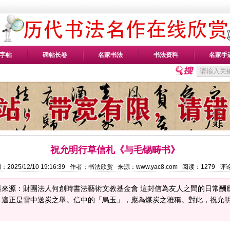
字帖
碑帖长卷
名家书法
书法资料
名家手
祝允明行草信札《与毛锡畴书》
：2025/12/10 19:16:39 作者：书法欣赏 来源：www.yac8.com 阅读：
1279
评
料來源：財團法人何創時書法藝術文教基金會 這封信為友人之間的日常酬
，這正是雪中送炭之舉。信中的「烏玉」，應為煤炭之雅稱。對此，祝允