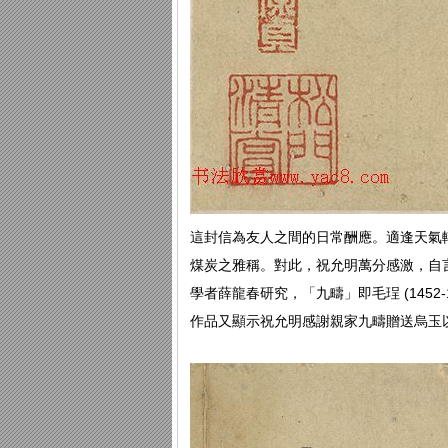
這封信為友人之間的日常酬應。適逢天氣
煤炭之雅稱。對此，祝允明萬分感激，自
學者薛龍春研究，「九疇」即毛珵 (145
作品又顯示祝允明感謝親家九疇贈送烏玉