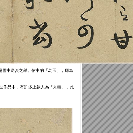
是雪中送炭之舉。信中的「烏玉」，應為
明傳世作品中，有許多上款人為「九疇」，此