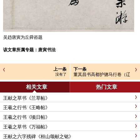
吴趋唐寅为丘舜咨题
该文章所属专题：
唐寅书法
上一条
下一条
董其昌书高都护骢马行卷（辽
没有了
博本）
相关文章
热门文章
王献之草书《兰草帖》
王羲之行书《王略帖》
王羲之行书《顷日帖》
王羲之草书《万福帖》
王献之六字残碑《桓山颂献之铭》