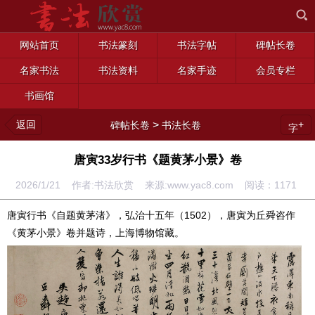
网站首页
书法篆刻
书法字帖
碑帖长卷
名家书法
书法资料
名家手迹
会员专栏
书画馆
返回
>
+
碑帖长卷
书法长卷
字
唐寅33岁行书《题黄茅小景》卷
2026/1/21 作者:书法欣赏 来源:www.yac8.com 阅读：
1171
唐寅行书《自题黄茅渚》，弘治十五年（1502），唐寅为丘舜咨作
《黄茅小景》卷并题诗，上海博物馆藏。