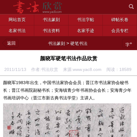
网站首页
书法篆刻
书法字帖
碑帖长卷
名家书法
书法资料
名家手迹
会员专栏
返回
>
+
书法篆刻
硬笔书法
字
颜晓军硬笔书法作品欣赏
2011/11/13 作者:书法欣赏 来源:www.yac8.com 阅读：
18589
颜晓军1983年出生，中国书法家协会会员；晋江市书法家协会秘书
长；晋江书画院副秘书长；安海镇青少年书画协会会长；安海青少年
书画培训中心（晋江市新古典书法学堂）主讲人。