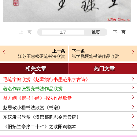
上一页
跳页
下一页
上一条
下一条
江苏王惠松硬笔书法欣赏
张学鹏硬笔书法作品欣赏
相关文章
热门文章
毛笔字帖欣赏《赵孟頫行书墨迹集字古诗》
著名作家张贤亮书法作品欣赏
翁方纲《楷书心经》书法作品欣赏
赵思敬小楷书法欣赏《书谱》
东汉隶书欣赏《汉巴郡朐忍令景云碑》
《旧拓兰亭序二十种》之欧阳询临本