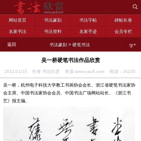
网站首页
书法篆刻
书法字帖
碑帖长卷
名家书法
书法资料
名家手迹
会员专栏
返回
>
+
书法篆刻
硬笔书法
字
吴一桥硬笔书法作品欣赏
2011/11/15 作者:书法欣赏 来源:www.yac8.com 阅读：
16220
吴一桥，杭州电子科技大学教工书画协会会长、浙江省硬笔书法家协
会主席、中国书法家协会会员、中国书法广场网站站长、《浙江书
艺》报主编。