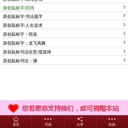
原创鼠标字:归鸿
原创鼠标字:书法题字
原创鼠标字:人生追求
原创鼠标字：悟道
原创鼠标字：龙飞凤舞
原创鼠标书法欣赏:儒道禅
原创鼠标书法：佛
书法欣赏 © 2015 苏ICP备09026750号-2
首页
书画
分享
投稿