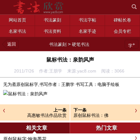
网站首页
书法篆刻
书法字帖
碑帖长卷
名家书法
书法资料
名家手迹
会员专栏
返回
>
+
书法篆刻
硬笔书法
字
鼠标书法：泉韵风声
2011/7/26 作者:王朋学 来源:yac8.com 阅读：
3066
无为斋原创鼠标字,书写作者：王鹏学 书写工具：电脑手绘板
上一条
下一条
高惠敏书法作品欣赏
原创鼠标书法：佛
相关文章
热门文章
原创鼠标字:翰海墨花