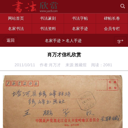
网站首页
书法篆刻
书法字帖
碑帖长卷
名家书法
书法资料
名家手迹
会员专栏
返回
>
+
名家手迹
名人手迹
字
肖万才信札欣赏
2011/10/11 作者:肖万才 来源:雅藏馆 阅读：
2081