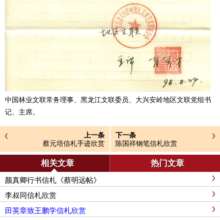
中国林业文联常务理事、黑龙江文联委员、大兴安岭地区文联党组书
记、主席。
上一条
下一条
蔡元培信札手迹欣赏
陈国祥钢笔信札欣赏
相关文章
热门文章
颜真卿行书信札《蔡明远帖》
李叔同信札欣赏
田英章致王鹏学信札欣赏