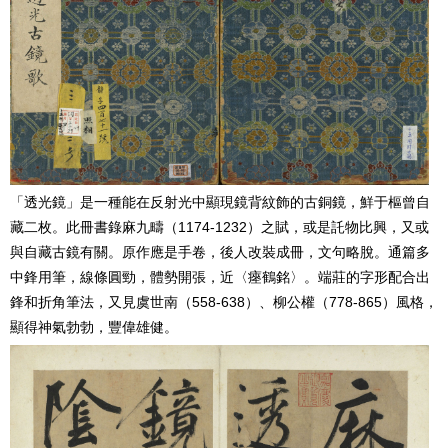
「透光鏡」是一種能在反射光中顯現鏡背紋飾的古銅鏡，鮮于樞曾自
藏二枚。此冊書錄麻九疇（1174-1232）之賦，或是託物比興，又或
與自藏古鏡有關。原作應是手卷，後人改裝成冊，文句略脫。通篇多
中鋒用筆，線條圓勁，體勢開張，近〈瘞鶴銘〉。端莊的字形配合出
鋒和折角筆法，又見虞世南（558-638）、柳公權（778-865）風格，
顯得神氣勃勃，豐偉雄健。