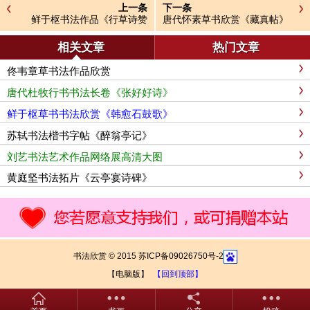
上一条
下一条
鲜于枢书法作品《行草诗赞
唐代怀素草书欣赏《藏真帖》
卷》
相关文章
热门文章
佟韦章草书法作品欣赏
唐代杜牧行书书法长卷《张好好诗》
鲜于枢草书书法欣赏《韩愈石鼓歌》
苏轼书法楷书字帖《醉翁亭记》
刘艺书法艺术作品网络展高清大图
黄庭坚书法拓片《云亭宴诗碑》
书法欣赏 © 2015 苏ICP备09026750号-2
【电脑版】
【回到顶部】