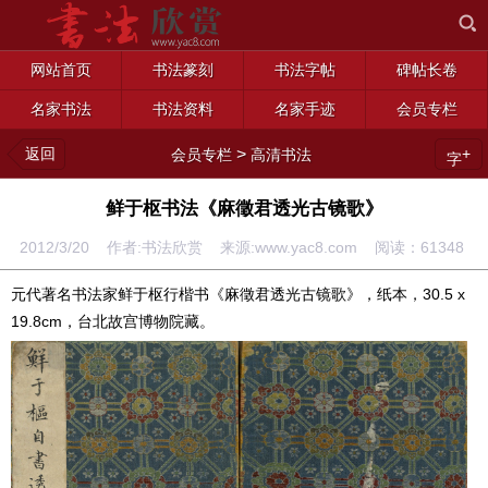
网站首页
书法篆刻
书法字帖
碑帖长卷
名家书法
书法资料
名家手迹
会员专栏
返回
>
+
会员专栏
高清书法
字
鲜于枢书法《麻徵君透光古镜歌》
2012/3/20 作者:书法欣赏 来源:www.yac8.com 阅读：
61348
元代著名书法家鲜于枢行楷书《麻徵君透光古镜歌》，纸本，30.5 x
19.8cm，台北故宫博物院藏。