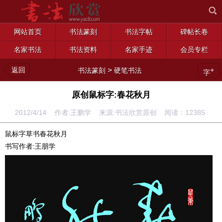
网站首页
书法篆刻
书法字帖
碑帖长卷
名家书法
书法资料
名家手迹
会员专栏
返回
>
+
书法篆刻
硬笔书法
字
原创鼠标字:春花秋月
2012/4/14 作者:王鹏学 来源:书法欣赏原创 阅读：
12385
鼠标字草书春花秋月
书写作者:王朋学