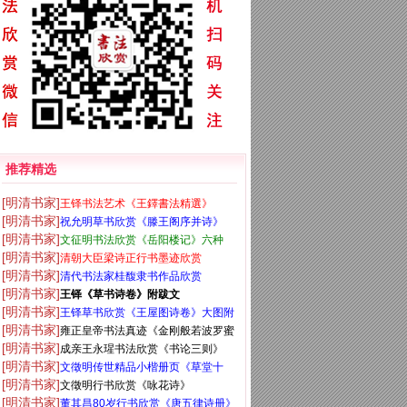
推荐精选
[明清书家]
王铎书法艺术《王鐸書法精選》
[明清书家]
祝允明草书欣赏《滕王阁序并诗》
[明清书家]
文征明书法欣赏《岳阳楼记》六种
[明清书家]
清朝大臣梁诗正行书墨迹欣赏
[明清书家]
清代书法家桂馥隶书作品欣赏
[明清书家]
王铎《草书诗卷》附跋文
[明清书家]
王铎草书欣赏《王屋图诗卷》大图附
[明清书家]
雍正皇帝书法真迹《金刚般若波罗蜜
释文
[明清书家]
成亲王永瑆书法欣赏《书论三则》
经》
[明清书家]
文徵明传世精品小楷册页《草堂十
[明清书家]
文徵明行书欣赏《咏花诗》
志》
[明清书家]
董其昌80岁行书欣赏《唐五律诗册》