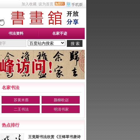
加入收藏
设为首页
书法资料
名家手迹
名家书法
苏黄米蔡
颜柳欧赵
二王书法
明清书家
热点排行
王觉斯书法欣赏《王铎草书唐诗