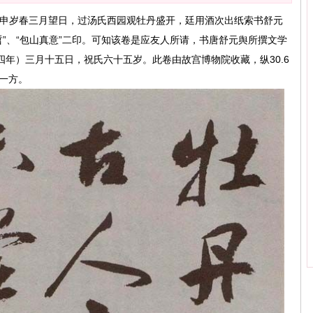
甲申岁春三月望日，过汤氏西园观牡丹盛开，廷用酒次出纸索书舒元
哲”、“包山真意”二印。可知该卷是应友人所请，书唐舒元舆所撰文学
年）三月十五日，祝氏六十五岁。此卷由故宫博物院收藏，纵30.6
印一方。