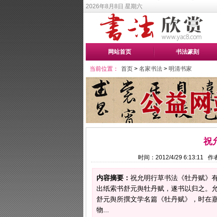
2026年8月8日 星期六
网站首页
书法篆刻
当前位置：
首页
>
名家书法
>
明清书家
祝
时间：2012/4/29 6:13:1
内容摘要：
祝允明行草书法《牡丹赋》
出纸索书舒元舆牡丹赋，遂书以归之。允明
舒元舆所撰文学名篇《牡丹赋》，时在
物...