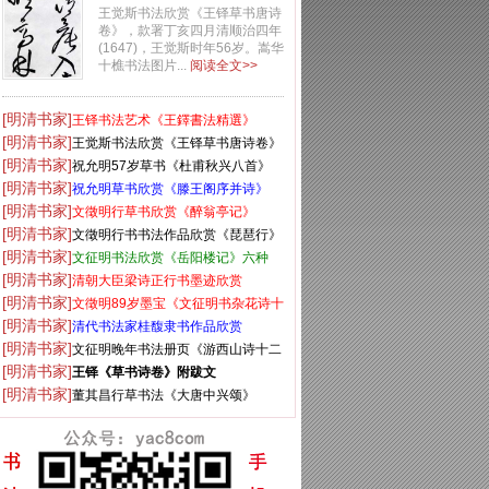
卷》
王觉斯书法欣赏《王铎草书唐诗
卷》，款署丁亥四月清顺治四年
(1647)，王觉斯时年56岁。嵩华
十樵书法图片...
阅读全文>>
[明清书家]
王铎书法艺术《王鐸書法精選》
[明清书家]
王觉斯书法欣赏《王铎草书唐诗卷》
[明清书家]
祝允明57岁草书《杜甫秋兴八首》
[明清书家]
祝允明草书欣赏《滕王阁序并诗》
[明清书家]
文徵明行草书欣赏《醉翁亭记》
[明清书家]
文徵明行书书法作品欣赏《琵琶行》
[明清书家]
两种
文征明书法欣赏《岳阳楼记》六种
[明清书家]
清朝大臣梁诗正行书墨迹欣赏
[明清书家]
文徵明89岁墨宝《文征明书杂花诗十
[明清书家]
二首》
清代书法家桂馥隶书作品欣赏
[明清书家]
文征明晚年书法册页《游西山诗十二
[明清书家]
首》
王铎《草书诗卷》附跋文
[明清书家]
董其昌行草书法《大唐中兴颂》