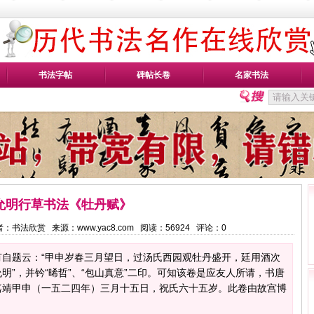
书法字帖
碑帖长卷
名家书法
允明行草书法《牡丹赋》
1 作者：书法欣赏 来源：www.yac8.com 阅读：
56924
评论：
0
有自题云：“甲申岁春三月望日，过汤氏西园观牡丹盛开，廷用酒次
”，并钤“晞哲”、“包山真意”二印。可知该卷是应友人所请，书唐
嘉靖甲申（一五二四年）三月十五日，祝氏六十五岁。此卷由故宫博