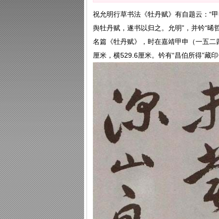
祝允明行草书法《牡丹赋》有自题云：“
舆牡丹赋，遂书以归之。允明”，并钤“晞
名篇《牡丹赋》，时在嘉靖甲申（一五二四
厘米，横529.6厘米。钤有“昌伯所得”藏