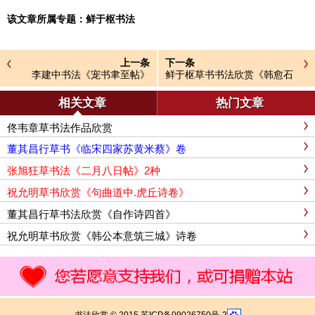
该文章所属专题：
鲜于枢书法
上一条
下一条
李建中书法《宠书聿至帖》
鲜于枢草书书法欣赏《韩愈石
鼓歌》
相关文章
热门文章
佟韦章草书法作品欣赏
董其昌行草书《临宋四家苏黄米蔡》卷
张旭狂草书法《二月八日帖》2种
祝允明草书欣赏《句曲道中.虎丘诗卷》
董其昌行草书法欣赏《自作诗四首》
祝允明草书欣赏《韩公本意筑三城》诗卷