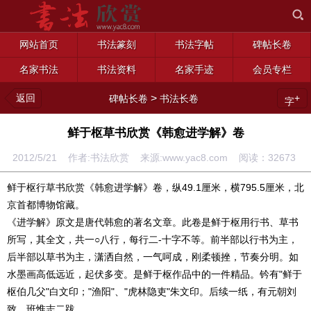
网站首页
书法篆刻
书法字帖
碑帖长卷
名家书法
书法资料
名家手迹
会员专栏
返回
>
+
碑帖长卷
书法长卷
字
鲜于枢草书欣赏《韩愈进学解》卷
2012/5/21 作者:书法欣赏 来源:www.yac8.com 阅读：
32673
鲜于枢行草书欣赏《韩愈进学解》卷，纵49.1厘米，横795.5厘米，北
京首都博物馆藏。
《进学解》原文是唐代韩愈的著名文章。此卷是鲜于枢用行书、草书
所写，其全文，共一○八行，每行二-十字不等。前半部以行书为主，
后半部以草书为主，潇洒自然，一气呵成，刚柔顿挫，节奏分明。如
水墨画高低远近，起伏多变。是鲜于枢作品中的一件精品。钤有"鲜于
枢伯几父"白文印；"渔阳"、"虎林隐吏"朱文印。后续一纸，有元朝刘
致、班惟志二跋。