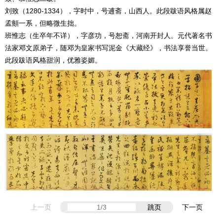
刘致（1280-1334），字时中，号逋斋，山西人。此段跋语风格属赵
孟頫一系，但略微生拙。
班惟志（生卒年不详），字彦功，号恕斋，河南开封人。元代著名书
法家邓文原弟子，随邓为皇家书写泥金《大藏经》，书法享誉当世。
此段跋语风格甜润，优雅姿媚。
上一页
跳页
下一页