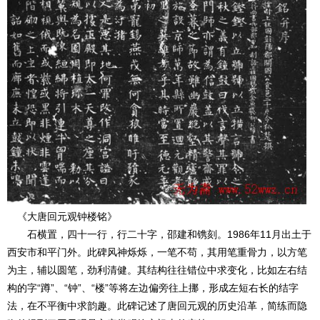
《大唐回元观钟楼铭》
石横置，四十一行，行二十字，邵建和镌刻。1986年11月出土于
西安市和平门外。此碑风神烁烁，一笔不苟，其用笔重骨力，以方笔
为主，辅以圆笔，劲利清健。其结构往往错位中求变化，比如左右结
构的字“蹲”、“钟”、“楼”等将左边偏旁往上挪，形成左短右长的结字
法，在不平衡中求韵趣。此碑记述了唐回元观的历史沿革，简练而隐