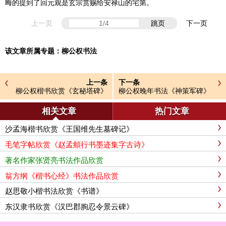
晦的提到了回元观是玄宗赏赐给安禄山的宅第。
上一页
跳页
下一页
该文章所属专题：
柳公权书法
上一条
下一条
柳公权楷书欣赏《玄秘塔碑》
柳公权晚年书法《神策军碑》
高清全文
相关文章
热门文章
沙孟海楷书欣赏《王国维先生墓碑记》
毛笔字帖欣赏《赵孟頫行书墨迹集字古诗》
著名作家张贤亮书法作品欣赏
翁方纲《楷书心经》书法作品欣赏
赵思敬小楷书法欣赏《书谱》
东汉隶书欣赏《汉巴郡朐忍令景云碑》