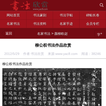
网站首页
书法篆刻
书法字帖
碑帖长卷
名家书法
书法资料
名家手迹
会员专栏
返回
>
+
名家书法
颜柳欧赵
字
柳公权书法作品欣赏
2012/5/29 作者:书法欣赏 来源:www.yac8.com 阅读：
38246
柳公权书法作品欣赏