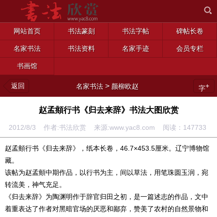
网站首页
书法篆刻
书法字帖
碑帖长卷
名家书法
书法资料
名家手迹
会员专栏
书画馆
返回
>
+
名家书法
颜柳欧赵
字
赵孟頫行书《归去来辞》书法大图欣赏
2012/8/3 作者:书法欣赏 来源:www.yac8.com 阅读：
147733
赵孟頫行书《归去来辞》，纸本长卷，46.7×453.5厘米。辽宁博物馆
藏。
该帖为赵孟頫中期作品，以行书为主，间以草法，用笔珠圆玉润，宛
转流美，神气充足。
《归去来辞》为陶渊明作于辞官归田之初，是一篇述志的作品，文中
着重表达了作者对黑暗官场的厌恶和鄙弃，赞美了农村的自然景物和