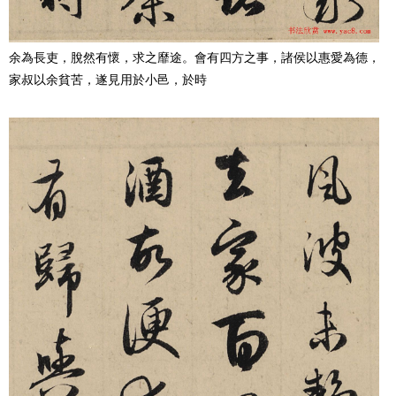
余為長吏，脫然有懷，求之靡途。會有四方之事，諸侯以惠愛為德，
家叔以余貧苦，遂見用於小邑，於時