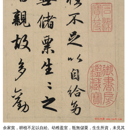
余家貧，耕植不足以自給。幼稚盈室，瓶無儲粟，生生所資，未見其