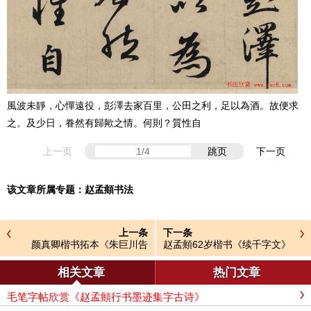
風波未靜，心憚遠役，彭澤去家百里，公田之利，足以為酒。故便求
之。及少日，眷然有歸歟之情。何則？質性自
上一页
跳页
下一页
该文章所属专题：
赵孟頫书法
上一条
下一条
颜真卿楷书拓本《朱巨川告
赵孟頫62岁楷书《续千字文》
身》
相关文章
热门文章
毛笔字帖欣赏《赵孟頫行书墨迹集字古诗》