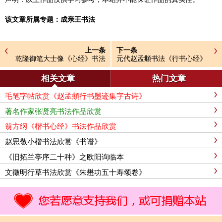
该文章所属专题：
成亲王书法
上一条
下一条
乾隆御笔大士像《心经》书法
元代赵孟頫书法《行书心经》
图片
两图
相关文章
热门文章
毛笔字帖欣赏《赵孟頫行书墨迹集字古诗》
著名作家张贤亮书法作品欣赏
翁方纲《楷书心经》书法作品欣赏
赵思敬小楷书法欣赏《书谱》
《旧拓兰亭序二十种》之欧阳询临本
文徵明行草书法欣赏《朱懋功五十寿颂卷》