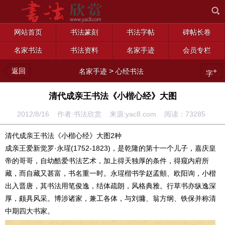
网站首页
书法篆刻
书法字帖
碑帖长卷
名家书法
书法资料
名家手迹
会员专栏
返回
>
+
名家手迹
心经书法
字
清代成亲王书法《小楷心经》大图
2012/8/16 作者:书法欣赏 来源:yac8.com 阅读：
73285
清代成亲王书法《小楷心经》大图2种
成亲王爱新觉罗·永瑆(1752-1823)，是乾隆的第十一个儿子，嘉庆皇
帝的哥哥，自幼酷爱书法艺术，加上得天独厚的条件，得窥内府所
藏，而自藏又甚富，书名重一时。永瑆楷书学赵孟頫、欧阳询，小楷
出入晋唐，其书法用笔俊逸，结体疏朗，风格典雅。行草书亦纵逸深
厚，颇具风采。博涉诸家，兼工各体，与刘墉、翁方纲、铁保并称清
中期四大书家。