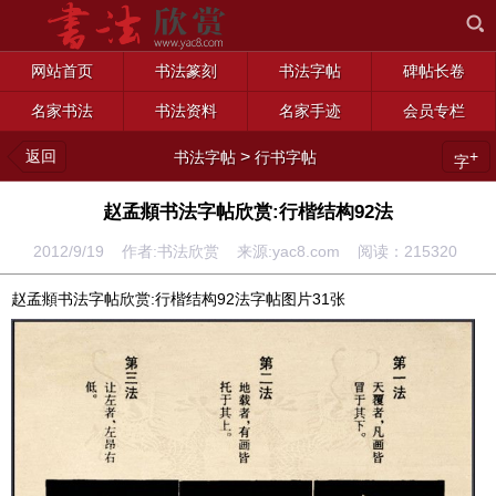
网站首页
书法篆刻
书法字帖
碑帖长卷
名家书法
书法资料
名家手迹
会员专栏
返回
>
+
书法字帖
行书字帖
字
赵孟頫书法字帖欣赏:行楷结构92法
2012/9/19 作者:书法欣赏 来源:yac8.com 阅读：
215320
赵孟頫书法字帖欣赏:行楷结构92法字帖图片31张