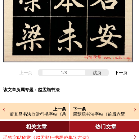
上一页
跳页
下一页
该文章所属专题：
赵孟頫书法
上一条
下一条
董其昌书法欣赏行书字帖《岳
周慧珺书法字帖《前后赤壁
阳楼记》
赋》
相关文章
热门文章
毛笔字帖欣赏《赵孟頫行书墨迹集字古诗》