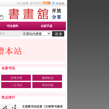
加入收藏
设为首页
书法资料
名家手迹
名家书法
苏黄米蔡
颜柳欧赵
二王书法
明清书家
热点排行
王觉斯书法欣赏《王铎草书唐诗