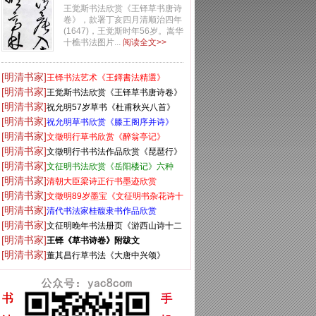
卷》
王觉斯书法欣赏《王铎草书唐诗
卷》，款署丁亥四月清顺治四年
(1647)，王觉斯时年56岁。嵩华
十樵书法图片...
阅读全文>>
[明清书家]
王铎书法艺术《王鐸書法精選》
[明清书家]
王觉斯书法欣赏《王铎草书唐诗卷》
[明清书家]
祝允明57岁草书《杜甫秋兴八首》
[明清书家]
祝允明草书欣赏《滕王阁序并诗》
[明清书家]
文徵明行草书欣赏《醉翁亭记》
[明清书家]
文徵明行书书法作品欣赏《琵琶行》
[明清书家]
两种
文征明书法欣赏《岳阳楼记》六种
[明清书家]
清朝大臣梁诗正行书墨迹欣赏
[明清书家]
文徵明89岁墨宝《文征明书杂花诗十
[明清书家]
二首》
清代书法家桂馥隶书作品欣赏
[明清书家]
文征明晚年书法册页《游西山诗十二
[明清书家]
首》
王铎《草书诗卷》附跋文
[明清书家]
董其昌行草书法《大唐中兴颂》