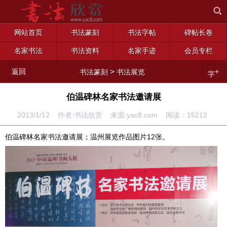
网站首页
书法篆刻
书法字帖
碑帖长卷
名家书法
书法资料
名家手迹
会员专栏
返回
>
+
书法篆刻
书法展览
字
伯温碑林名家书法邀请展
2013/1/12 作者:书法欣赏 来源:yac8.com 阅读：
15212
伯温碑林名家书法邀请展；温州展览作品图片12张。