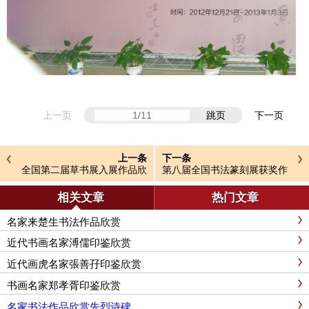
上一页
跳页
下一页
上一条
下一条
全国第二届草书展入展作品欣
第八届全国书法篆刻展获奖作
赏
品
相关文章
热门文章
名家来楚生书法作品欣赏
近代书画名家溥儒印鉴欣赏
近代画虎名家張善孖印鉴欣赏
书画名家郑孝胥印鉴欣赏
名家书法作品欣赏先烈诗碑