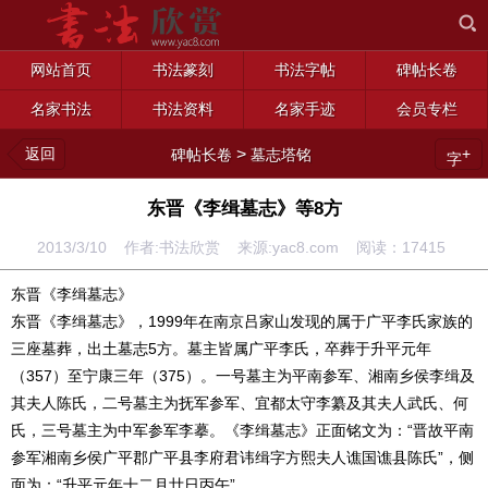
网站首页
书法篆刻
书法字帖
碑帖长卷
名家书法
书法资料
名家手迹
会员专栏
返回
>
+
碑帖长卷
墓志塔铭
字
东晋《李缉墓志》等8方
2013/3/10 作者:书法欣赏 来源:yac8.com 阅读：
17415
东晋《李缉墓志》
东晋《李缉墓志》，1999年在南京吕家山发现的属于广平李氏家族的
三座墓葬，出土墓志5方。墓主皆属广平李氏，卒葬于升平元年
（357）至宁康三年（375）。一号墓主为平南参军、湘南乡侯李缉及
其夫人陈氏，二号墓主为抚军参军、宜都太守李纂及其夫人武氏、何
氏，三号墓主为中军参军李摹。《李缉墓志》正面铭文为：“晋故平南
参军湘南乡侯广平郡广平县李府君讳缉字方熙夫人谯国谯县陈氏”，侧
面为：“升平元年十二月廿日丙午”。