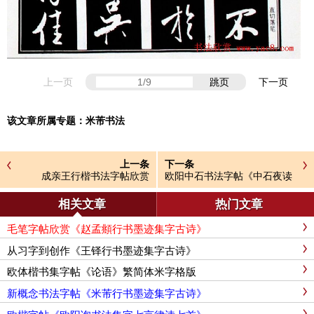
上一页
跳页
下一页
该文章所属专题：
米芾书法
上一条
下一条
成亲王行楷书法字帖欣赏
欧阳中石书法字帖《中石夜读
词钞》
相关文章
热门文章
毛笔字帖欣赏《赵孟頫行书墨迹集字古诗》
从习字到创作《王铎行书墨迹集字古诗》
欧体楷书集字帖《论语》繁简体米字格版
新概念书法字帖《米芾行书墨迹集字古诗》