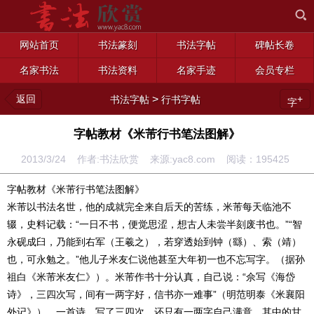
网站首页
书法篆刻
书法字帖
碑帖长卷
名家书法
书法资料
名家手迹
会员专栏
返回
>
+
书法字帖
行书字帖
字
字帖教材《米芾行书笔法图解》
2013/3/24 作者:书法欣赏 来源:yac8.com 阅读：
195425
字帖教材《米芾行书笔法图解》
米芾以书法名世，他的成就完全来自后天的苦练，米芾每天临池不
辍，史料记载：“一日不书，便觉思涩，想古人未尝半刻废书也。”“智
永砚成臼，乃能到右军（王羲之），若穿透始到钟（繇）、索（靖）
也，可永勉之。”他儿子米友仁说他甚至大年初一也不忘写字。（据孙
祖白《米芾米友仁》）。米芾作书十分认真，自己说：“佘写《海岱
诗》，三四次写，间有一两字好，信书亦一难事”（明范明泰《米襄阳
外记》）。一首诗，写了三四次，还只有一两字自己满意，其中的甘