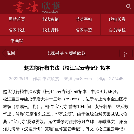
网站首页
书法篆刻
书法字帖
碑帖长卷
名家书法
书法资料
名家手迹
会员专栏
书画馆
返回
>
+
名家书法
颜柳欧赵
字
赵孟頫行楷书法《松江宝云寺记》拓本
2022/6/19 作者:书法欣赏 来源:yac8.com 阅读：
277445
赵孟頫行楷书法欣赏《松江宝云寺记》碑拓本；书法图片55张。
松江宝云寺建成于唐大中十三年（859年），位于今上海市金山区亭
林镇（原属松江县）。相传“宝云寺”曾有1048间，梵宇轩昂，绵延数
华里，号称“江南名刹之五，华亭之最”。由于饱经自然灾害及战火沧
桑，“宝云寺”屡修屡毁。元代重修时住持净月立碑，牟巘撰文，廉密
知儿海牙（汉名廉恂）篆额“重修宝云寺记”，碑文《松江宝云寺记》