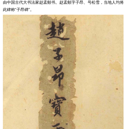
由中国古代大书法家赵孟頫书。赵孟頫字子昂、号松雪，当地人均将
此碑称“子昂碑”。