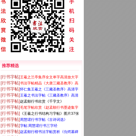
推荐精选
[行书字帖]
王羲之兰亭集序全文单字高清放大字
[行书字帖]
书法字帖精品《大唐三藏圣教序》高
帖
[行书字帖]
怀仁集王羲之《三藏圣教序》高清字
清晰米字格版
[行书字帖]
王羲之书法字帖《三藏圣教序》高清
帖
[行书字帖]
赵孟頫行书欣赏《千字文》
大图
[行书字帖]
毛笔字帖欣赏《赵孟頫行书墨迹集字
[行书字帖]
《王羲之行书结构习字帖》图片37张
古诗》
[行书字帖]
周慧珺行书字帖《古诗词选》
[行书字帖]
字帖:周慧珺行书三字经
[行书字帖]
赵孟頫行楷书法字帖赏析《仇锷墓碑