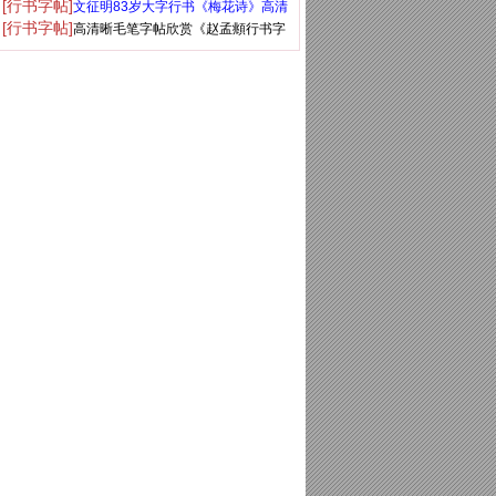
[行书字帖]
文征明83岁大字行书《梅花诗》高清
铭》
[行书字帖]
高清晰毛笔字帖欣赏《赵孟頫行书字
大图
帖》