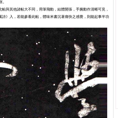
张。
此帖與其他諸帖大不同，用筆飛動，結體開張，手腕動作清晰可見，
溪詩》入，若能參看此帖，體味米書沉著痛快之感覺，則能起事半功