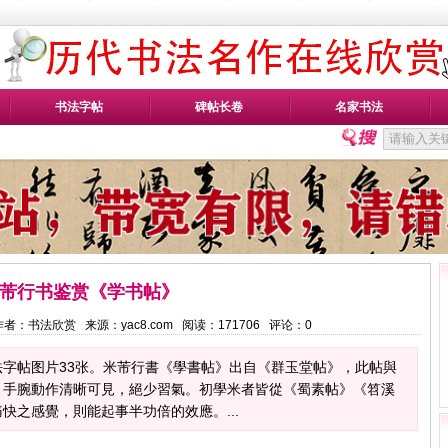
书法字帖
碑帖长卷
名家书法
芾行书鉴赏《学书帖》
12 作者：书法欣赏 来源：yac8.com 阅读：
171706
评论：
0
字帖图片33张。米芾行書《學書帖》出自《群玉堂帖》，此帖與
，手腕動作清晰可見，絕少習氣。初學米者皆從《蜀素帖》《笤溪
快之感覺，則能起事半功倍的效應。...