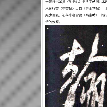
米芾行书鉴赏《学书帖》书法字帖图片33
米芾行書《學書帖》出自《群玉堂帖》，
絕少習氣。初學米者皆從《蜀素帖》《笤
倍的效應。