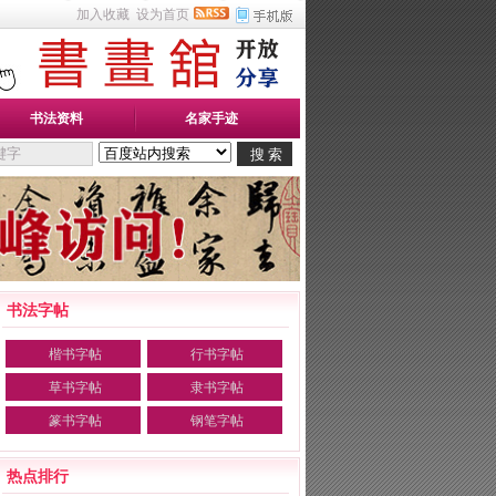
加入收藏
设为首页
书法资料
名家手迹
书法字帖
楷书字帖
行书字帖
草书字帖
隶书字帖
篆书字帖
钢笔字帖
热点排行