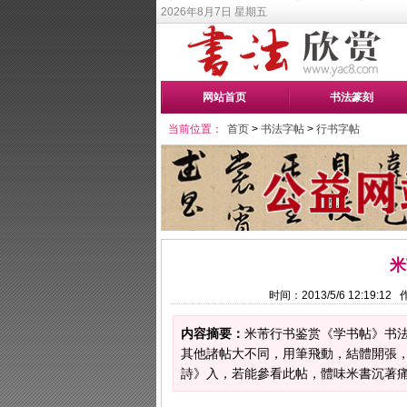
2026年8月7日 星期五
网站首页
书法篆刻
当前位置：
首页
>
书法字帖
>
行书字帖
米
时间：2013/5/6 12:19:
内容摘要：
米芾行书鉴赏《学书帖》书法
其他諸帖大不同，用筆飛動，結體開張
詩》入，若能參看此帖，體味米書沉著痛