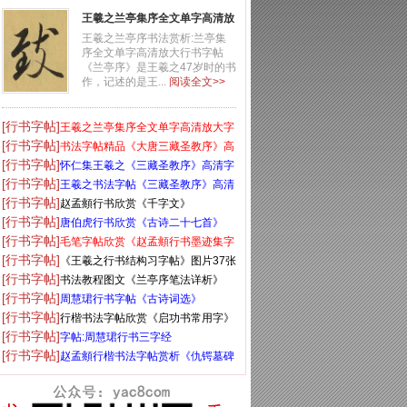
王羲之兰亭集序全文单字高清放
大字帖
王羲之兰亭序书法赏析:兰亭集
序全文单字高清放大行书字帖
《兰亭序》是王羲之47岁时的书
作，记述的是王...
阅读全文>>
[行书字帖]
王羲之兰亭集序全文单字高清放大字
[行书字帖]
帖
书法字帖精品《大唐三藏圣教序》高
[行书字帖]
清晰米字格版
怀仁集王羲之《三藏圣教序》高清字
[行书字帖]
帖
王羲之书法字帖《三藏圣教序》高清
[行书字帖]
大图
赵孟頫行书欣赏《千字文》
[行书字帖]
唐伯虎行书欣赏《古诗二十七首》
[行书字帖]
毛笔字帖欣赏《赵孟頫行书墨迹集字
[行书字帖]
古诗》
《王羲之行书结构习字帖》图片37张
[行书字帖]
书法教程图文《兰亭序笔法详析》
[行书字帖]
周慧珺行书字帖《古诗词选》
[行书字帖]
行楷书法字帖欣赏《启功书常用字》
[行书字帖]
字帖:周慧珺行书三字经
[行书字帖]
赵孟頫行楷书法字帖赏析《仇锷墓碑
铭》