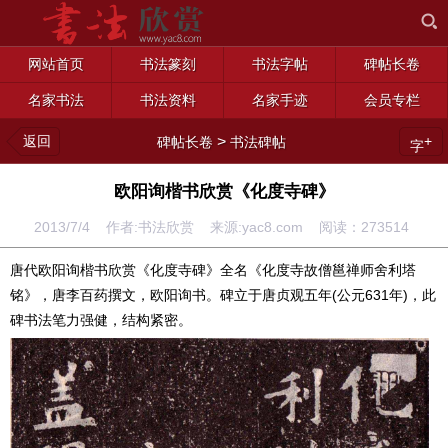
网站首页
书法篆刻
书法字帖
碑帖长卷
名家书法
书法资料
名家手迹
会员专栏
返回
>
+
碑帖长卷
书法碑帖
字
欧阳询楷书欣赏《化度寺碑》
2013/7/4 作者:书法欣赏 来源:yac8.com 阅读：
273514
唐代欧阳询楷书欣赏《化度寺碑》全名《化度寺故僧邕禅师舍利塔
铭》，唐李百药撰文，欧阳询书。碑立于唐贞观五年(公元631年)，此
碑书法笔力强健，结构紧密。