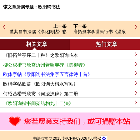
该文章所属专题：
欧阳询书法
上一条
下一条
董其昌书法临《淳化阁帖》彩
唐拓孤本李世民行书《温泉
版大图
铭》高清版
相关文章
热门文章
《旧拓兰亭序二十种》之欧阳询临本
柳公权楷书欣赏沂州普照寺碑《集柳碑》
欧体字帖《欧阳询书法集字五言律诗十首》
欧楷字帖欣赏《欧阳询大楷水写帖》
何绍基楷书欣赏《何凌汉碑》第二册
《欧阳询楷书间架结构九十二法》
书法欣赏 © 2015 苏ICP备09026750号-2