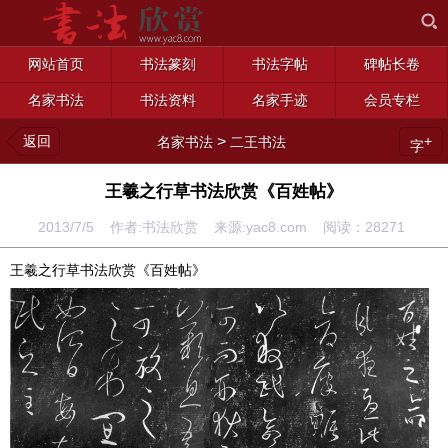
网站首页
书法篆刻
书法字帖
碑帖长卷
名家书法
书法资料
名家手迹
会员专栏
返回
>
+
名家书法
二王书法
字
王羲之行草书法欣赏《百姓帖》
2013/7/5 作者:书法欣赏 来源:yac8.com 阅读：
28271
王羲之行草书法欣赏《百姓帖》