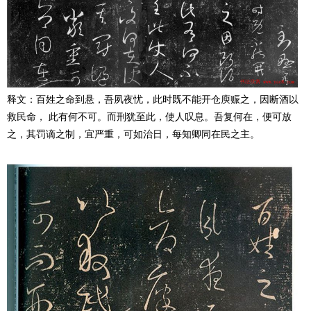
释文：百姓之命到悬，吾夙夜忧，此时既不能开仓庾赈之，因断酒以
救民命， 此有何不可。而刑犹至此，使人叹息。吾复何在，便可放
之，其罚谪之制，宜严重，可如治日，每知卿同在民之主。