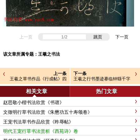
上一页
跳页
下一页
该文章所属专题：
王羲之书法
上一条
下一条
王羲之草书作品《行成帖》四
王羲之行书墨迹摹临钟繇千字
种
文
相关文章
热门文章
赵思敬小楷书法欣赏《书谱》
文徵明行草书法欣赏《朱懋功五十寿颂卷》
王宠书法草书作品欣赏《昨辱帖》
明代王宠行草书法赏析《西苑诗》卷