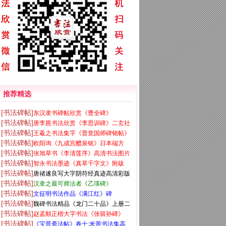
推荐精选
[书法碑帖]
东汉隶书碑帖欣赏《曹全碑》
[书法碑帖]
唐李邕书法欣赏《李思训碑》二玄社
[书法碑帖]
王羲之书法集字《普觉国师碑铭帖》
高清版
[书法碑帖]
欧阳询《九成宫醴泉铭》日本端方
[书法碑帖]
张旭草书《李清莲序》高清书法图片
(三井)旧藏本
[书法碑帖]
智永书法墨迹《真草千字文》附跋
欣赏
[书法碑帖]
唐禇遂良写大字阴符经真迹高清彩版
[书法碑帖]
汉隶之最可师法者《乙瑛碑》
[书法碑帖]
文征明书法作品《满江红》碑
[书法碑帖]
魏碑书法精品《龙门二十品》上册二
[书法碑帖]
赵孟頫正楷大字书法《张留孙碑》
玄社高清版
[书法碑帖]
《宝晋斋法帖》卷十:米芾书法集高