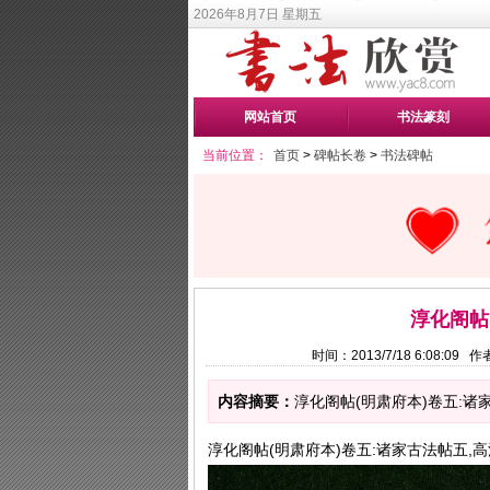
2026年8月7日 星期五
网站首页
书法篆刻
当前位置：
首页
>
碑帖长卷
>
书法碑帖
淳化阁帖
时间：2013/7/18 6:08:0
内容摘要：
淳化阁帖(明肃府本)卷五:诸家
淳化阁帖(明肃府本)卷五:诸家古法帖五,