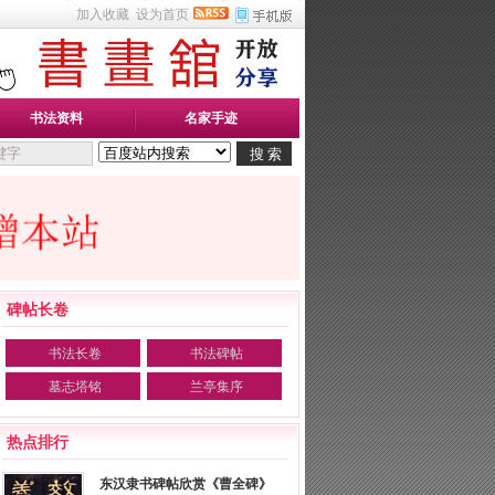
加入收藏
设为首页
书法资料
名家手迹
碑帖长卷
书法长卷
书法碑帖
墓志塔铭
兰亭集序
热点排行
东汉隶书碑帖欣赏《曹全碑》