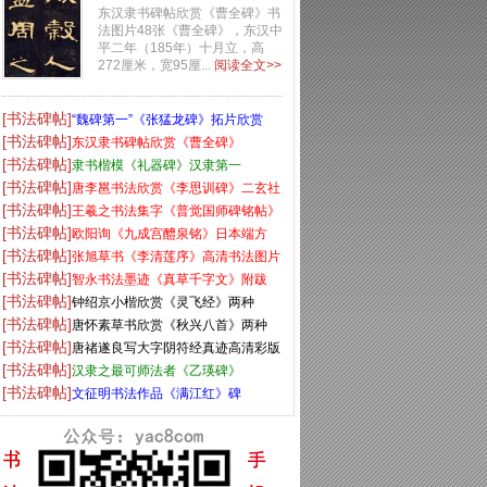
东汉隶书碑帖欣赏《曹全碑》书
法图片48张《曹全碑》，东汉中
平二年（185年）十月立，高
272厘米，宽95厘...
阅读全文>>
[书法碑帖]
“魏碑第一”《张猛龙碑》拓片欣赏
[书法碑帖]
东汉隶书碑帖欣赏《曹全碑》
[书法碑帖]
隶书楷模《礼器碑》汉隶第一
[书法碑帖]
唐李邕书法欣赏《李思训碑》二玄社
[书法碑帖]
高清版
王羲之书法集字《普觉国师碑铭帖》
[书法碑帖]
欧阳询《九成宫醴泉铭》日本端方
[书法碑帖]
(三井)旧藏本
张旭草书《李清莲序》高清书法图片
[书法碑帖]
欣赏
智永书法墨迹《真草千字文》附跋
[书法碑帖]
钟绍京小楷欣赏《灵飞经》两种
[书法碑帖]
唐怀素草书欣赏《秋兴八首》两种
[书法碑帖]
唐禇遂良写大字阴符经真迹高清彩版
[书法碑帖]
汉隶之最可师法者《乙瑛碑》
[书法碑帖]
文征明书法作品《满江红》碑