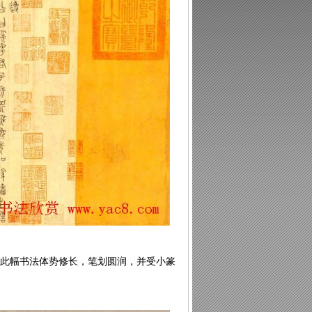
。此幅书法体势修长，笔划圆润，并受小篆