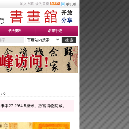
加入收藏
设为首页
书法资料
名家手迹
：
0
7.2*64.5厘米。故宫博物院藏。...