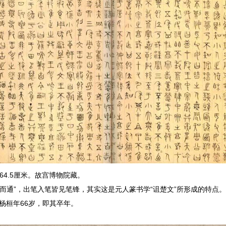
64.5厘米。故宫博物院藏。
而通”，出笔入笔皆见笔锋，其实这是元人篆书学“诅楚文”所形成的特点
杨桓年66岁，即其卒年。