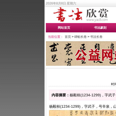
2026年8月8日 星期六
网站首页
书法篆刻
当前位置：
首页
>
碑帖长卷
>
书法长卷
时间
内容摘要：
杨毅桓(1234-1299)，
杨毅桓(1234-1299)，字武子，号辛