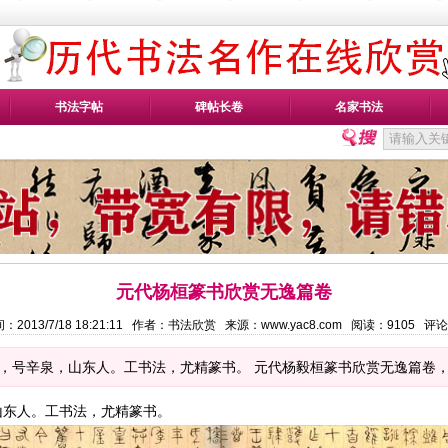
书法字帖
碑帖长卷
名家书法
元代杨桓篆书欣赏无逸篇卷
：2013/7/18 18:21:11 作者：书法欣赏 来源：www.yac8.com 阅读：
9105
评论
字武子，号辛泉，山东人。工书法，尤精篆书。 元代杨毅桓篆书欣赏无逸篇卷，纸本2
泉，山东人。工书法，尤精篆书。