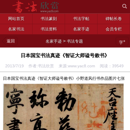
网站首页
书法篆刻
书法字帖
碑帖长卷
名家书法
书法资料
名家手迹
会员专栏
返回
>
+
名家手迹
书法专题
字
日本国宝书法真迹《智证大师谥号敕书》
2013/7/19 作者:书法欣赏 来源:www.yac8.com 阅读：
39549
日本国宝书法真迹《智证大师谥号敕书》小野道风行书作品图片七张