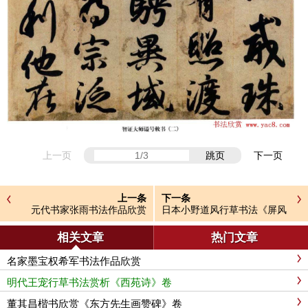
上一页
跳页
下一页
上一条
下一条
元代书家张雨书法作品欣赏
日本小野道风行草书法《屏风
草稿》
相关文章
热门文章
名家墨宝权希军书法作品欣赏
明代王宠行草书法赏析《西苑诗》卷
董其昌楷书欣赏《东方先生画赞碑》卷