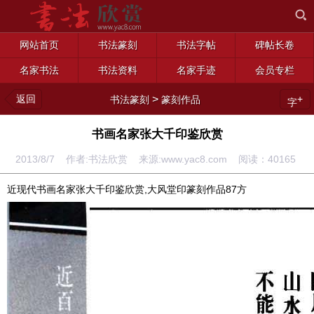
网站首页
书法篆刻
书法字帖
碑帖长卷
名家书法
书法资料
名家手迹
会员专栏
返回
>
+
书法篆刻
篆刻作品
字
书画名家张大千印鉴欣赏
2013/8/7 作者:书法欣赏 来源:www.yac8.com 阅读：
40165
近现代书画名家张大千印鉴欣赏,大风堂印篆刻作品87方