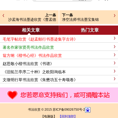
上一条
下一条
沙孟海书法墨迹欣赏《曹孟德
净空法师书法墨宝集锦
诗》
相关文章
热门文章
毛笔字帖欣赏《赵孟頫行书墨迹集字古诗》
著名作家张贤亮书法作品欣赏
翁方纲《楷书心经》书法作品欣赏
赵思敬小楷书法欣赏《书谱》
《旧拓兰亭序二十种》之欧阳询临本
文徵明行草书法欣赏《朱懋功五十寿颂卷》
书法欣赏 © 2015 苏ICP备09026750号-2
【电脑版】
【回到顶部】