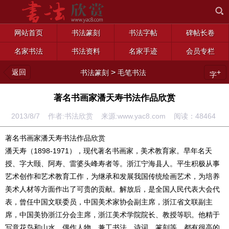
网站首页
书法篆刻
书法字帖
碑帖长卷
名家书法
书法资料
名家手迹
会员专栏
返回
>
+
书法篆刻
毛笔书法
字
著名书画家潘天寿书法作品欣赏
2013/8/7 作者:书法欣赏 来源:www.yac8.com 阅读：
48464
著名书画家潘天寿书法作品欣赏
潘天寿（1898-1971），现代著名书画家，美术教育家。早年名天
授、字大颐、阿寿、雷婆头峰寿者等。浙江宁海县人。平生积极从事
艺术创作和艺术教育工作，为继承和发展我国传统绘画艺术，为培养
美术人材等方面作出了可贵的贡献。解放后，是全国人民代表大会代
表，曾任中国文联委员，中国美术家协会副主席，浙江省文联副主
席，中国美协浙江分会主席，浙江美术学院院长、教授等职。他精于
写意花鸟和山水，偶作人物，兼工书法、诗词、篆刻等，都有很高的