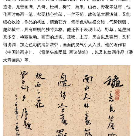
造诣。尤善画鹰、八哥、松树、梅竹、蔬果、山石、野花等题材，他
作画时每画一笔，都要精心推敲，一丝不苟，故落笔大胆泼辣，又能
细心收拾，作品的构图，清新苍秀，笔墨色彩纵横交错，气势磅礴，
趣韵横生，具有鲜明的独特风格。他还长于表现山花、野草，笔墨挺
秀多姿，艳丽生动。画面的虚实、疏密、主宾、黑白以及强烈，又和
谐协调，加之色彩的清新浓郁，画面的灵气引人入胜。他的著作有
《中国绘画史》、《雷婆头峰团瓢 画谈随笔》，以及其绘画作品《潘
天寿画集》等。