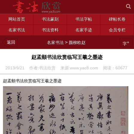
网站首页
书法篆刻
书法字帖
碑帖长卷
名家书法
书法资料
名家手迹
会员专栏
返回
>
+
名家书法
颜柳欧赵
字
赵孟頫书法欣赏临写王羲之墨迹
2013/9/21 作者:书法欣赏 来源:www.yac8.com 阅读：
60677
赵孟頫书法欣赏临写王羲之墨迹