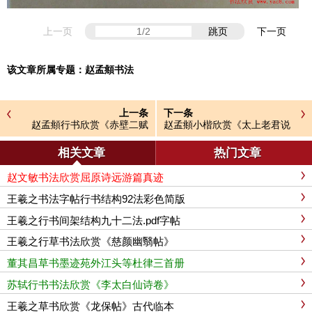
上一页
跳页
下一页
该文章所属专题：
赵孟頫书法
上一条
下一条
赵孟頫行书欣赏《赤壁二赋
赵孟頫小楷欣赏《太上老君说
帖》高清版
常清净经》卷
相关文章
热门文章
赵文敏书法欣赏屈原诗远游篇真迹
王羲之书法字帖行书结构92法彩色简版
王羲之行书间架结构九十二法.pdf字帖
王羲之行草书法欣赏《慈颜幽翳帖》
董其昌草书墨迹苑外江头等杜律三首册
苏轼行书书法欣赏《李太白仙诗卷》
王羲之草书欣赏《龙保帖》古代临本